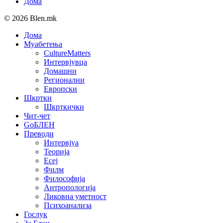
Дома
© 2026 Blen.mk
Дома
Муабетења
CultureMatters
Интервјувца
Домашни
Регионални
Европски
Шкртки
Шкрткички
Чит-чет
GoБЛЕН
Преводи
Интервјуа
Теорија
Есеј
Филм
Философија
Антропологија
Ликовна уметност
Психоанализа
Гослук