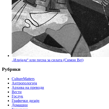
„Илијада“ или песна за силата (Симон Веј)
Рубрики
CultureMatters
Антропологија
Архива на преводи
Вести
Гослук
Графички дизајн
Домашни