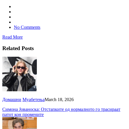
No Comments
Read More
Related Posts
Домашни
Муабетења
March 18, 2026
Симона Јованоска: Отстапките од нормалното го трасираат
патот кон промените