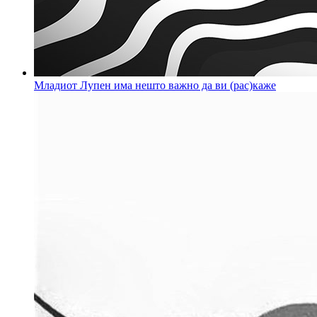
Младиот Лупен има нешто важно да ви (рас)каже