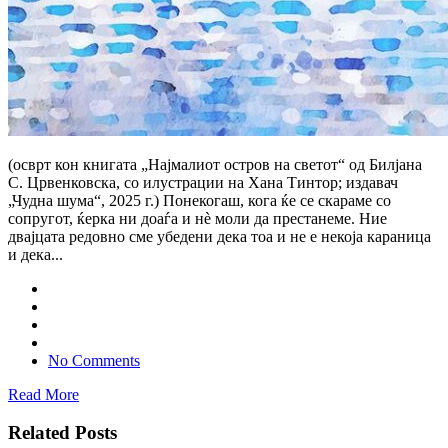
(осврт кон книгата „Најмалиот остров на светот“ од Билјана
С. Црвенковска, со илустрации на Хана Тинтор; издавач
„Чудна шума“, 2025 г.) Понекогаш, кога ќе се скараме со
сопругот, ќерка ни доаѓа и нè моли да престанеме. Ние
двајцата редовно сме убедени дека тоа и не е некоја караница
и дека...
No Comments
Read More
Related Posts