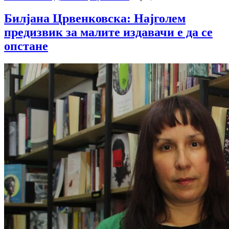
Билјана Црвенковска: Најголем
предизвик за малите издавачи е да се
опстане