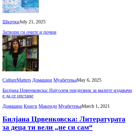
Шкртки
July 21, 2025
Затвори ги очите и почни
CultureMatters
Домашни
Муабетења
May 6, 2025
Билјана Црвенковска: Најголем предизвик за малите издавачи
е да се опстане
Домашни
Книги
Макендо
Муабетења
March 1, 2021
Билјана Црвенковска: Литературата
за деца ти вели „не си сам“