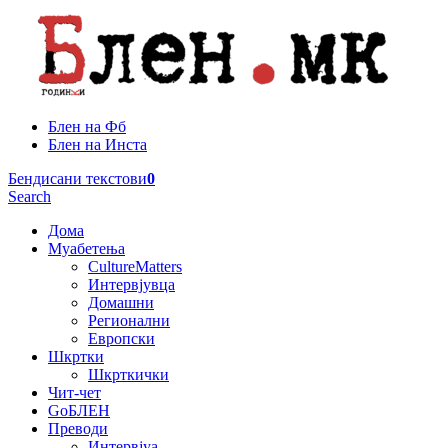
Блен на Фб
Блен на Инста
Бендисани текстови
0
Search
Дома
Муабетења
CultureMatters
Интервјувца
Домашни
Регионални
Европски
Шкртки
Шкрткички
Чит-чет
GoБЛЕН
Преводи
Интервјуа