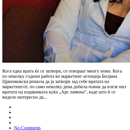
Кога една врата ќе се затвори, се отвораат многу нови. Кога
по неколку години работа во маркетинг-агенција Билјана
Црвенковска решила да ја затвори зад себе вратата на
маркетингот, по само неколку дена добила повик да влезе низ
вратата на издавачката куќа „Арс ламина“, каде што ѝ се
видело интересно да...
No Comments