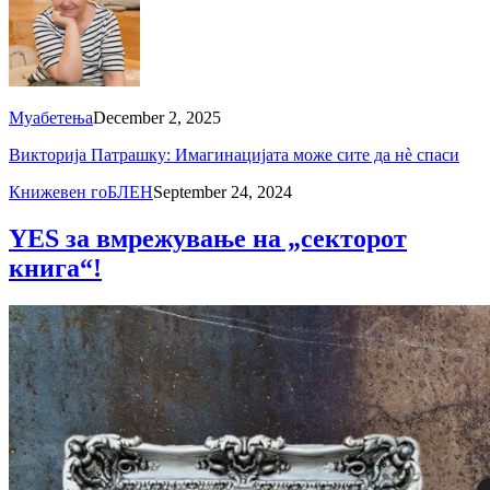
Муабетења
December 2, 2025
Викторија Патрашку: Имагинацијата може сите да нè спаси
Книжевен гоБЛЕН
September 24, 2024
YES за вмрежување на „секторот
книга“!