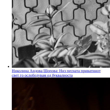
Николина Андова Шопова: Низ песната приватниот
свет го ослободувам од буквалноста