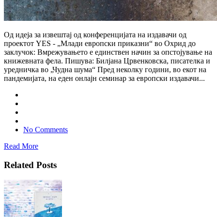
Од идеја за извештај од конференцијата на издавачи од
проектот YES - „Млади европски приказни“ во Охрид до
заклучок: Вмрежувањето е единствен начин за опстојување на
книжевната фела. Пишува: Билјана Црвенковска, писателка и
уредничка во „Чудна шума“ Пред неколку години, во екот на
пандемијата, на еден онлајн семинар за европски издавачи...
No Comments
Read More
Related Posts