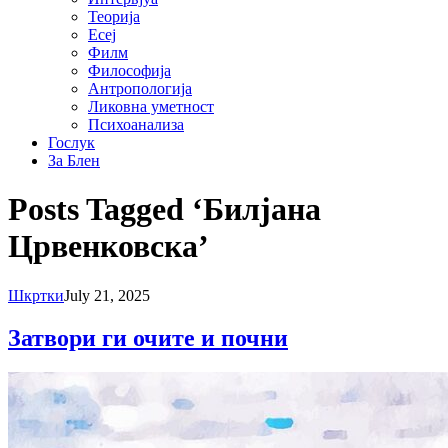
Теорија
Есеј
Филм
Философија
Антропологија
Ликовна уметност
Психоанализа
Гослук
За Блен
Posts Tagged ‘Билјана
Црвенковска’
Шкртки
July 21, 2025
Затвори ги очите и почни