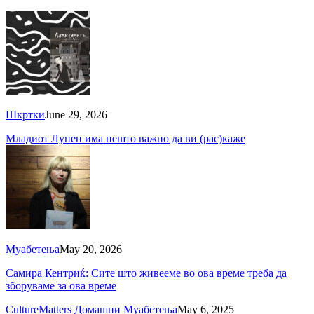
Шкртки
June 29, 2026
Младиот Лупен има нешто важно да ви (рас)каже
Муабетења
May 20, 2026
Самира Кентриќ: Сите што живееме во ова време треба да
зборуваме за ова време
CultureMatters
Домашни
Муабетења
May 6, 2025