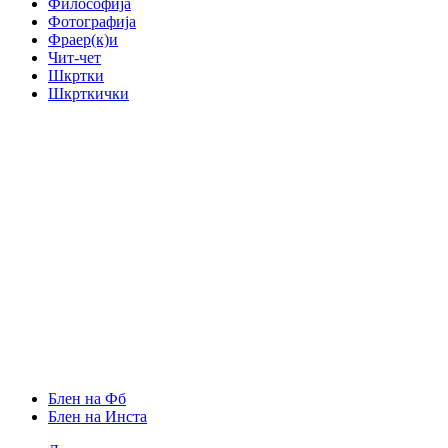
Философија
Фотографија
Фраер(к)и
Чит-чет
Шкртки
Шкрткички
Блен на Фб
Блен на Инста