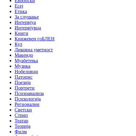
Европски
Есеј
Етика
За слушање
Интервјуа
Интервјувца
Книги
Книжевен гоБЛЕН
Кул
Ликовна уметност
Макендо
Муабетења
Музика
Нобеловци
Патопис
Поезија
Портрети
Психоанализа
Психологија
Регионални
Светски
Стрип
Театар
Теорија
Филм