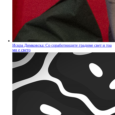
Искра Димковска: Со соработниците градиме свет и тоа
ми е свето