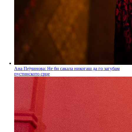
Ана Пејчинова: Не би сакала никогаш да го загубам
пустинското срце