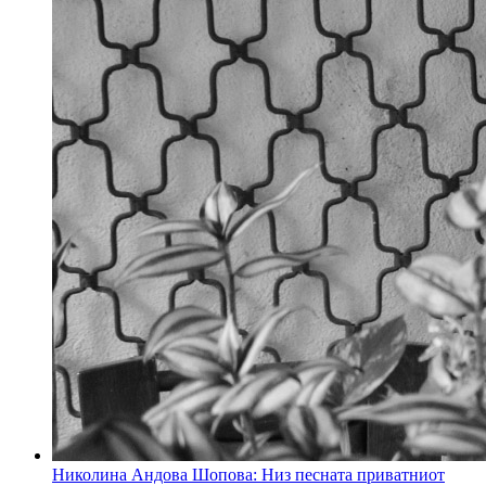
Николина Андова Шопова: Низ песната приватниот