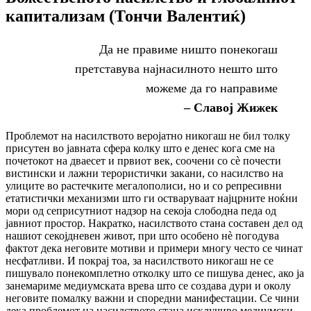
капитализам (Тончи Валентиќ)
Да не правиме ништо понекогаш
претставува најнасилното нешто што
можеме да го направиме
– Славој Жижек
Проблемот на насилството веројатно никогаш не бил толку
присутен во јавната сфера колку што е денес кога сме на
почетокот на дваесет и првиот век, соочени со сè почести
вистински и лажни терористички закани, со насилство на
улиците во растечките мегалополиси, но и со репресивни
етатистички механизми што ги остваруваат најцрните ноќни
мори од сеприсутниот надзор на секоја слободна педа од
јавниот простор. Накратко, насилството стана составен дел од
нашиот секојдневен живот, при што особено нè погодува
фактот дека неговите мотиви и примери многу често се чинат
несфатливи. И покрај тоа, за насилството никогаш не се
пишувало понекомплетно отколку што се пишува денес, ако ја
занемариме медиумската врева што се создава дури и околу
неговите помалку важни и споредни манифестации. Се чини
дека проблемот на насилството стана исклучиво медиумски