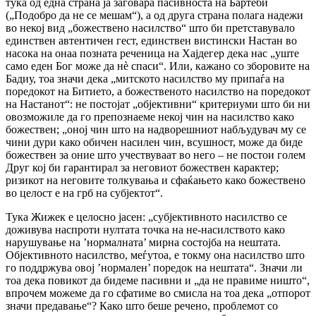
тука од една страна ја заговара пасивноста на Бартеби
(„Подобро да не се мешам“), а од друга страна полага надежи
во некој вид „божествено насилство“ што би претставувало
единствен автентичен гест, единствен вистински Настан во
насока на онаа позната реченица на Хајдегер дека нас „уште
само еден Бог може да нè спаси“. Или, кажано со зборовите на
Бадиу, тоа значи дека „митското насилство му припаѓа на
поредокот на Битието, а божественото насилство на поредокот
на Настанот“: не постојат „објективни“ критериуми што би ни
овозможиле да го препознаеме некој чин на насилство како
божествен; „оној чин што на надворешниот набљудувач му се
чини дури како обичен насилен чин, всушност, може да биде
божествен за оние што учествуваат во него – не постои голем
Друг кој би гарантирал за неговиот божествен карактер;
ризикот на неговите толкувања и сфаќањето како божествено
во целост е на грб на субјектот“.
Тука Жижек е целосно јасен: „субјективното насилство се
доживува наспроти нултата точка на не-насилството како
нарушување на ’нормалната’ мирна состојба на нештата.
Објективното насилство, меѓутоа, е токму она насилство што
го поддржува овој ’нормален’ поредок на нештата“. Значи ли
тоа дека повикот да бидеме пасивни и „да не правиме ништо“,
впрочем можеме да го сфатиме во смисла на тоа дека „отпорот
значи предавање“? Како што беше речено, проблемот со