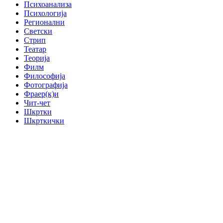
Психоанализа
Психологија
Регионални
Светски
Стрип
Театар
Теорија
Филм
Философија
Фотографија
Фраер(к)и
Чит-чет
Шкртки
Шкрткички