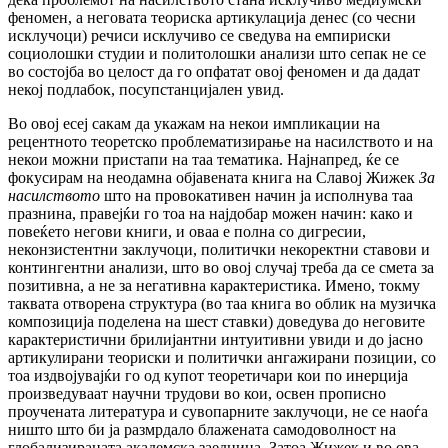
феномен, а неговата теориска артикулација денес (со чесни
исклучоци) речиси исклучиво се сведува на емпириски
социолошки студии и политолошки анализи што сепак не се
во состојба во целост да го опфатат овој феномен и да дадат
некој подлабок, посупстанцијален увид.
Во овој есеј сакам да укажам на некои импликации на
рецентното теоретско проблематизирање на насилството и на
некои можни пристапи на таа тематика. Најнапред, ќе се
фокусирам на неодамна објавената книга на Славој Жижек
За
насилството
што на провокативен начин ја исполнува таа
празнина, правејќи го тоа на најдобар можен начин: како и
повеќето негови книги, и оваа е полна со дигресии,
неконзистентни заклучоци, политички некоректни ставови и
контингентни анализи, што во овој случај треба да се смета за
позитивна, а не за негативна карактеристика. Имено, токму
таквата отворена структура (во таа книга во облик на музичка
композиција поделена на шест ставки) доведува до неговите
кaрактеристични брилијантни интуитивни увиди и до јасно
артикулирани теориски и политички ангажирани позиции, со
тоа издвојувајќи го од купот теоретичари кои по инерција
произведуваат научни трудови во кои, освен прописно
проучената литература и сувопарните заклучоци, не се наоѓа
ништо што би ја размрдало блажената самодоволност на
глобализираната академска заедница. Затоа Жижек и во ова