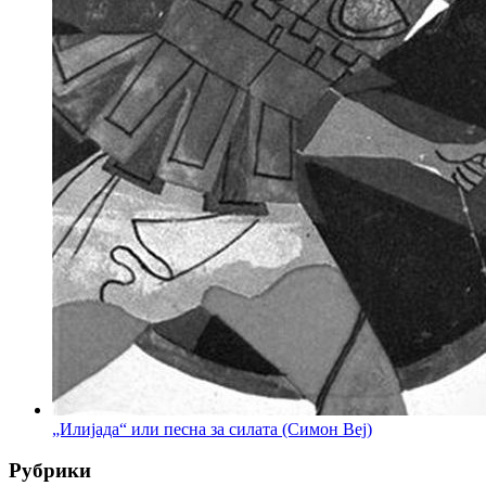
„Илијада“ или песна за силата (Симон Веј)
Рубрики