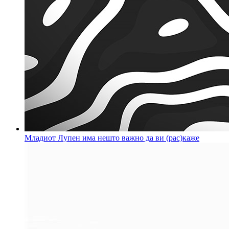
Младиот Лупен има нешто важно да ви (рас)каже