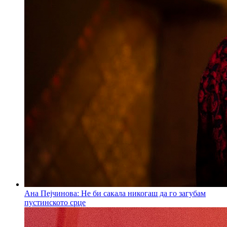
Ана Пејчинова: Не би сакала никогаш да го загубам
пустинското срце