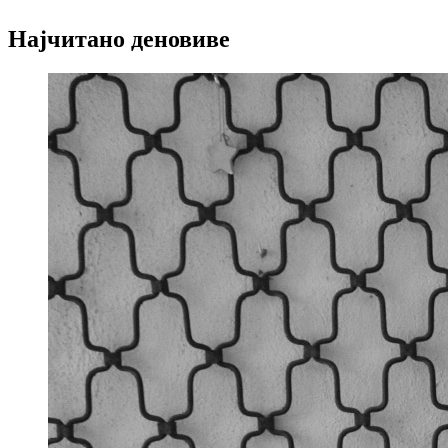
Најчитано деновиве