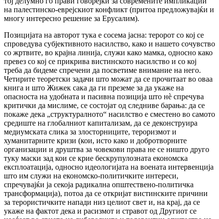
тој делумно го прави говорејќи за современите импликации
на палестинско-еврејскиот конфликт (притоа предложувајќи и
многу интересно решение за Ерусалим).
Позицијата на авторот тука е сосема јасна: теророт со кој се
спроведува субјективното насилство, како и нашето сочувство
со жртвите, во крајна линија, служи како мамка, односно како
превез со кој се прикрива вистинското насилство и со кој
треба да бидеме спречени да посветиме внимание на него.
Четирите теоретски задачи што можат да се прочитаат во оваа
книга и што Жижек сака да ги преземе за да укаже на
опасноста на удобната и пасивна позиција што нè спречува
критички да мислиме, се состојат од следниве барања: да се
покаже дека „структуралното“ насилство е сместено во самото
средиште на глобалниот капитализам, да се деконструира
медиумската слика за злосторниците, тероризмот и
хуманитарните кризи (кои, исто како и добротворните
организации и друштва за човекови права не се ништо друго
туку маски зад кои се крие бескрупулозната економска
експлоатација, односно идеологијата на воената интервенција
што им служи на економско-политичките интереси,
спречувајќи ја секоја радикална општествено-политичка
трансформација), потоа да се откријат вистинските причини
за терористичките напади низ целиот свет и, на крај, да се
укаже на фактот дека и расизмот и стравот од Другиот се