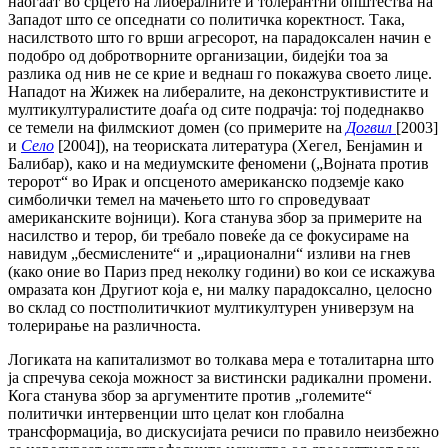
наоѓаат во срцето на либералните и толерантни општества на
Западот што се опседнати со политичка коректност. Така,
насилството што го врши агресорот, на парадоксален начин е
подобро од добротворните организации, бидејќи тоа за
разлика од нив не се крие и веднаш го покажува своето лице.
Нападот на Жижек на либералите, на деконструктивистите и
мултикултуралистите доаѓа од сите подрачја: тој подеднакво
се темели на филмскиот домен (со примерите на
Догвил
[2003]
и
Село
[2004]), на теориската литература (Хегел, Бенјамин и
Балибар), како и на медиумските феномени („Војната против
теророт“ во Ирак и опсценото американско подземје како
симболички темел на мачењето што го спроведуваат
американските војници). Кога станува збор за примерите на
насилство и терор, би требало повеќе да се фокусираме на
навидум „бесмислените“ и „ирационални“ изливи на гнев
(како оние во Париз пред неколку години) во кои се искажува
омразата кон Другиот која е, ни малку парадоксално, целосно
во склад со постполитичкиот мултикултурен универзум на
толерирање на различноста.
Логиката на капитализмот во толкава мера е тоталитарна што
ја спречува секоја можност за вистински радикални промени.
Кога станува збор за аргументите против „големите“
политички интервенции што целат кон глобална
трансформација, во дискусијата речиси по правило неизбежно