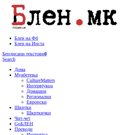
Блен на Фб
Блен на Инста
Бендисани текстови
0
Search
Дома
Муабетења
CultureMatters
Интервјувца
Домашни
Регионални
Европски
Шкртки
Шкрткички
Чит-чет
GoБЛЕН
Преводи
Интервјуа