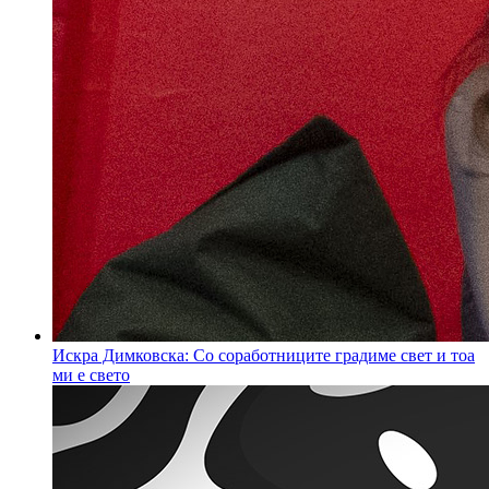
Искра Димковска: Со соработниците градиме свет и тоа
ми е свето