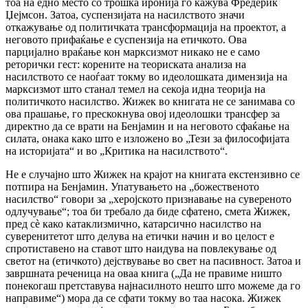
тоа на едно место со трошка иронија го кажува Фредерик
Џејмсон. Затоа, суспензијата на насилството значи
откажување од политичката трансформација на проектот, а
неговото прифаќање е суспензија на етичкото. Ова
парцијално враќање кон марксизмот никако не е само
реторички гест: корените на теориската анализа на
насилството се наоѓаат токму во идеолошката димензија на
марксизмот што станал темел на секоја идна теорија на
политичкото насилство. Жижек во книгата не се занимава со
ова прашање, го прескокнува овој идеолошки трансфер за
директно да се врати на Бенјамин и на неговото сфаќање на
силата, онака како што е изложено во „Тези за философијата
на историјата“ и во „Критика на насилството“.
Не е случајно што Жижек на крајот на книгата екстензивно се
потпира на Бенјамин. Упатувањето на „божественото
насилство“ говори за „херојското признавање на сувереното
одлучување“; тоа би требало да биде сфатено, смета Жижек,
пред сè како катаклизмично, катарсично насилство на
суверенитетот што делува на етички начин и во целост е
спротиставено на ставот што наидува на повлекување од
светот на (етичкото) дејствување во свет на пасивност. Затоа и
завршната реченица на оваа книга („Да не правиме ништо
понекогаш претставува најнасилното нешто што можеме да го
направиме“) мора да се сфати токму во таа насока. Жижек