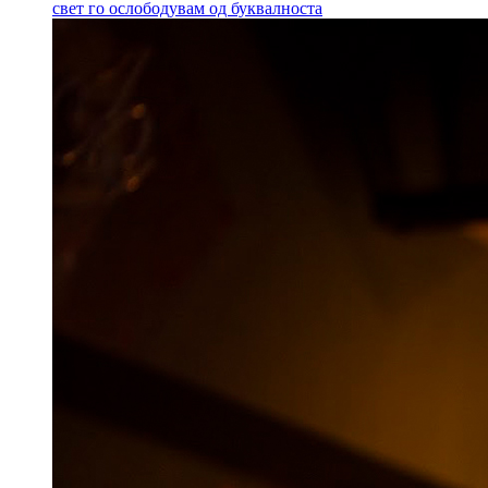
свет го ослободувам од буквалноста