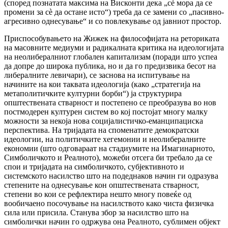
(според познатата максима на Висконти дека „сè мора да се
промени за сè да остане исто“) треба да се замени со „пасивно-
агресивно однесување“ и со повлекување од јавниот простор.
Приспособувањето на Жижек на философијата на реториката
на масовните медиуми и радикалната критика на идеологијата
на неолибералниот глобален капитализам (поради што успеа
да допре до широка публика, но и да го предизвика бесот на
либералните левичари), се заснова на испитување на
начините на кои таквата идеологија (како „стратегија на
метаполитичките културни борби“) ја структурира
општествената стварност и постепено се преобразува во нов
постмодерен културен систем во кој постојат многу малку
можности за некоја нова социјалистичко-еманципациска
перспектива. На тријадата на споменатите демократски
идеологии, на политичките хегемонии и неолибералните
економии (што одговараат на стадиумите на Имагинарното,
Симболичкото и Реалното), можеби отсега би требало да се
спои и тријадата на симболичкото, субјективното и
системското насилство што на подеднаков начин ги одразува
степените на однесување кон општествената стварност,
степени во кои се рефлектира нешто многу повеќе од
вообичаено посочување на насилството како чиста физичка
сила или присила. Станува збор за насилство што на
симболички начин го одржува она Реалното, сублимен објект