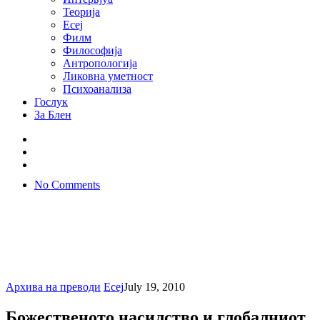
Теорија
Есеј
Филм
Философија
Антропологија
Ликовна уметност
Психоанализа
Гослук
За Блен
No Comments
Архива на преводи
Есеј
July 19, 2010
Божественото насилство и глобалниот