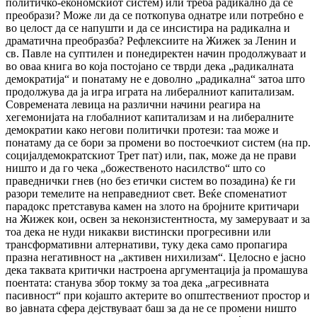
политичко-економскиот систем) или треба радикално да се
преобрази? Може ли да се поткопува однатре или потребно е
во целост да се напушти и да се инсистира на радикална и
драматична преобразба? Рефлексиите на Жижек за Ленин и
св. Павле на суптилен и понедиректен начин продолжуваат и
во оваа книга во која постојано се тврди дека „радикалната
демократија“ и понатаму не е доволно „радикална“ затоа што
продолжува да ја игра играта на либералниот капитализам.
Современата левица на различни начини реагира на
хегемонијата на глобалниот капитализам и на либерaлните
демократии како негови политички протези: таа може и
понатаму да се бори за промени во постоечкиот систем (на пр.
социјалдемократскиот Трет пат) или, пак, може да не прави
ништо и да го чека „божественото насилство“ што со
праведнички гнев (но без етички систем во позадина) ќе ги
разори темелите на неправедниот свет. Веќе споменатиот
парадокс претставува камен на злото на бројните критичари
на Жижек кои, освен за неконзистентноста, му замеруваат и за
тоа дека не нуди никакви вистински прогресивни или
трансформативни алтернативи, туку дека само пропагира
празна негативност на „активен нихилизам“. Целосно е јасно
дека таквата критички настроена аргументација ја промашува
поентата: станува збор токму за тоа дека „агресивната
пасивност“ при којашто актерите во општествениот простор и
во јавната сфера дејствуваат баш за да не се промени ништо