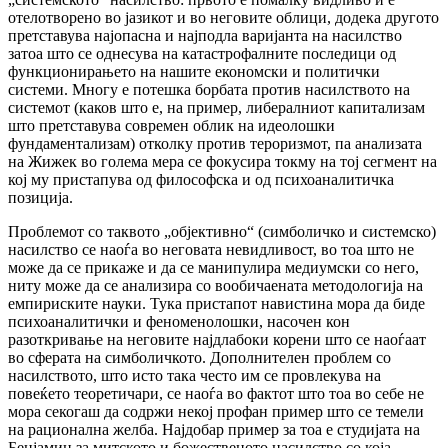
отелотворено во јазикот и во неговите облици, додека другото
претставува најопасна и најподла варијанта на насилство
затоа што се однесува на катастрофалните последици од
функционирањето на нашите економски и политички
системи. Многу е потешка борбата против насилството на
системот (каков што е, на пример, либералниот капитализам
што претставува современ облик на идеолошки
фундаментализам) отколку против тероризмот, па анализата
на Жижек во голема мера се фокусира токму на тој сегмент на
кој му пристапува од философска и од психоаналитичка
позиција.
Проблемот со таквото „објективно“ (симболичко и системско)
насилство се наоѓа во неговата невидливост, во тоа што не
може да се прикаже и да се манипулира медиумски со него,
ниту може да се анализира со вообичаената методологија на
емпириските науки. Тука пристапот навистина мора да биде
психоаналитички и феноменолошки, насочен кон
разоткривање на неговите најдлабоки корени што се наоѓаат
во сферата на симболичкото. Дополнителен проблем со
насилството, што исто така често им се провлекува на
повеќето теоретичари, се наоѓа во фактот што тоа во себе не
мора секогаш да содржи некој профан пример што се темели
на рационална желба. Најдобар пример за тоа е студијата на
Бенјамин за митското и божественото насилство со која