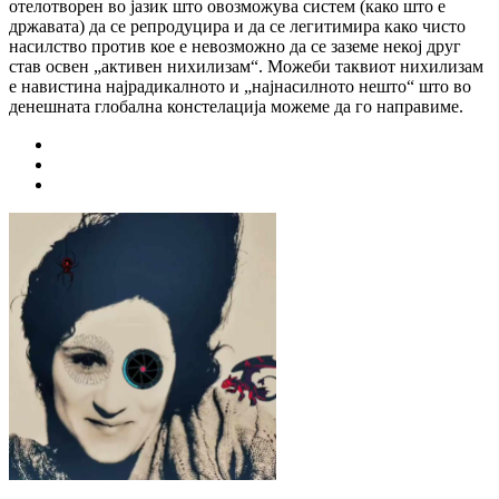
отелотворен во јазик што овозможува систем (како што е
државата) да се репродуцира и да се легитимира како чисто
насилство против кое е невозможно да се заземе некој друг
став освен „активен нихилизам“. Можеби таквиот нихилизам
е навистина најрадикалното и „најнасилното нешто“ што во
денешната глобална констелација можеме да го направиме.