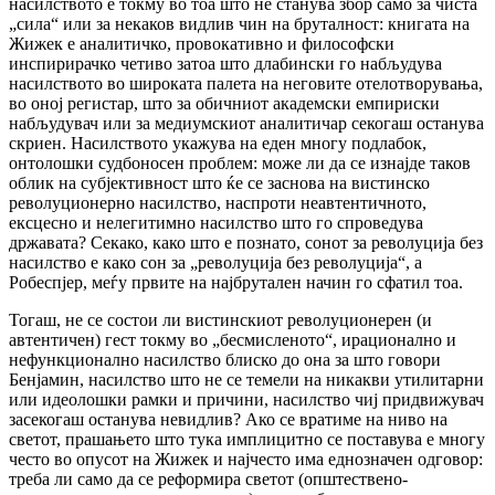
насилството е токму во тоа што не станува збор само за чиста
„сила“ или за некаков видлив чин на бруталност: книгата на
Жижек е аналитичко, провокативно и философски
инспирирачко четиво затоа што длабински го набљудува
насилството во широката палета на неговите отелотворувања,
во оној регистар, што за обичниот академски емпириски
набљудувач или за медиумскиот аналитичар секогаш останува
скриен. Насилството укажува на еден многу подлабок,
онтолошки судбоносен проблем: може ли да се изнајде таков
облик на субјективност што ќе се заснова на вистинско
револуционерно насилство, наспроти неавтентичното,
ексцесно и нелегитимно насилство што го спроведува
државата? Секако, како што е познато, сонот за револуција без
насилство е како сон за „револуција без револуција“, а
Робеспјер, меѓу првите на најбрутален начин го сфатил тоа.
Тогаш, не се состои ли вистинскиот револуционерен (и
автентичен) гест токму во „бесмисленото“, ирационално и
нефункционално насилство блиско до она за што говори
Бенјамин, насилство што не се темели на никакви утилитарни
или идеолошки рамки и причини, насилство чиј придвижувач
засекогаш останува невидлив? Ако се вратиме на ниво на
светот, прашањето што тука имплицитно се поставува е многу
често во опусот на Жижек и најчесто има еднозначен одговор:
треба ли само да се реформира светот (општествено-