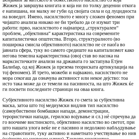
Жижек ја завршува книгата и која ни по толку децении откога
е напишана, ни малку не губи од својата сила и од луцидноста
на воведот. Имено, насилството е многу сложен феномен при
чијашто анализа никако не би требало да се изумат три
работи: прво, насилството е најнапред „структурален“
проблем, „објективна“ карактеристика на современите
капиталистички општества. Второ, структуралното (во
поширока смисла објективното) насилство не се наоѓа во
јавната сфера, туку во самото средиште на капитализмот како
негова темелна карактеристика (овој став во насока на
марксистичките анализи на државата го застапува Етјен
Балибар, од кој Жижек ја презема теориската артикулација на
тој феномен). И трето, можеби и најважно, насилството не
мора секогаш да означува активност или некое дејство: тоа
исто така може да се темели на пасивноста, на што Жижек ќе
ги посвети последните страници на оваа книга.
Субјективното насилство Жижек го смета за субјективна
маска, затоа што тој медиумски видлив тип насилство
(самоубиствени бомбашки напади, демонстрации,
терористички напади, герилско војување и сл.) нè спречува да
го воочиме вистинското, објективно насилство во светот, при
што нашата улога веќе не е пасивно и недолжно набљудување
на стравотиите, туку активно и наметнато учествување во нив
(најчесто на несвесен начин). Таквото константно