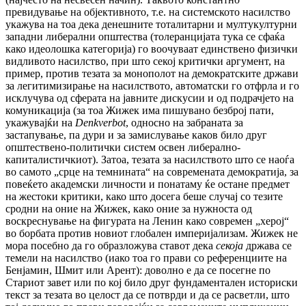
превидување на објективното, т.е. на системското насилство
укажува на тоа дека денешните тоталитарни и мултукултурни
западни либерални општества (толеранцијата тука се сфаќа
како идеолошка категорија) го воочуваат единствено физички
видливото насилство, при што секој критички аргумент, на
пример, против тезата за монополот на демократските држави
за легитимизирање на насилството, автоматски го отфрла и го
исклучува од сферата на јавните дискусии и од подрачјето на
комуникација (за тоа Жижек има пишувано безброј пати,
укажувајќи на
Denkverbot
, односно на забраната за
застапување, па дури и за замислување каков било друг
општествено-политички систем освен либерално-
капиталистичкиот). Затоа, тезата за насилството што се наоѓа
во самото „срце на темнината“ на современата демократија, за
повеќето академски личности и понатаму ќе остане предмет
на жестоки критики, како што досега беше случај со тезите
сродни на оние на Жижек, како оние за нужноста од
воскреснување на фигурата на Ленин како современ „херој“
во борбата против новиот глобален империјализам. Жижек не
мора посебно да го образложува ставот дека
секоја
држава се
темели на насилство (иако тоа го прави со референциите на
Бенјамин, Шмит или Арент): доволно е да се посегне по
Стариот завет или по кој било друг фундаментален историски
текст за тезата во целост да се потврди и да се расветли, што