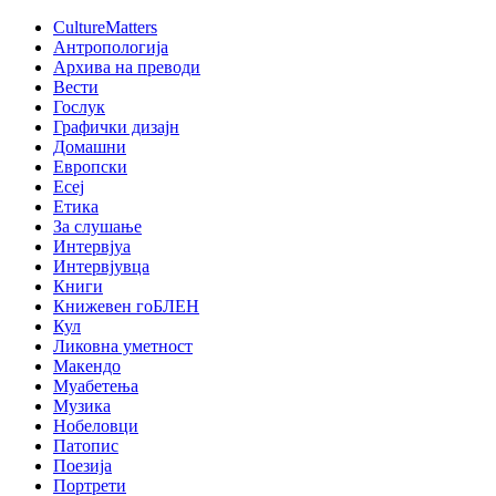
CultureMatters
Антропологија
Архива на преводи
Вести
Гослук
Графички дизајн
Домашни
Европски
Есеј
Етика
За слушање
Интервјуа
Интервјувца
Книги
Книжевен гоБЛЕН
Кул
Ликовна уметност
Макендо
Муабетења
Музика
Нобеловци
Патопис
Поезија
Портрети