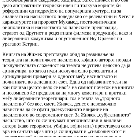
дело апстрактните теориски идеи ги толкува користејќи
референции од подрачјето на популарната култура, па за
анализата на насилството подеднакво се релевантни и Хегел и
карикатурите на пророкот Мухамед, постполитичката
биополитика и насилството во париските предградија,
стравот од Другиот и рецентната филмска продукција, како и
либералниот комунизам и опустошениот Њу Орлеанс по
ураганот Кетрин.
Книгата на Жижек претставува обид за развивање на
теоријата на политичкото насилство, којашто авторот поради
исклучителната сложеност на темата не успева целосно да ја
артикулира, но затоа нуди исклучително релевантни и
артикулирани примери за односот меѓу насилството и
политиката во денешниот свет. Една од најважните тези на
кои почива целото дело се наоѓа на самиот почеток на книгата
и несомнено ќе предизвика најмногу коментари и критики
меѓу либералните теоретичари: тоа е тезата за „тројното
насилство“ без кое, смета Жижек, денес е невозможно
навистина да се сфати далекусежното влијание на
насилството во современиот свет. За Жижек „субјективното“
насилство, што го сочинуваат препознатливи и видливи
актери (како терористи, убијци, војни итн.) претставува само
врв на сантата мраз што ја сочинуваат и „симболичкото“ и
„системското“ насилство: првото е помалку видливо и е