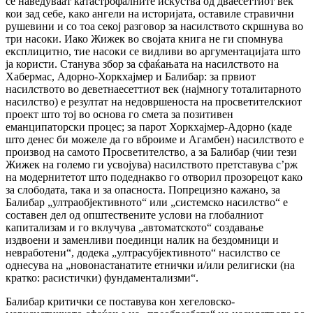
се наведуваат катастрофалните искуства од дваесеттиот век
кои зад себе, како ангели на историјата, оставиле стравични
рушевини и со тоа секој разговор за насилството скршнува во
три насоки. Иако Жижек во својата книга не ги спомнува
експлицитно, тие насоки се видливи во аргументацијата што
ја користи. Станува збор за сфаќањата на насилството на
Хабермас, Адорно-Хоркхајмер и Балибар: за првиот
насилството во деветнаесеттиот век (најмногу тоталитарното
насилство) е резултат на недовршеноста на просветителскиот
проект што тој во основа го смета за позитивен
еманципаторски процес; за парот Хоркхајмер-Адорно (каде
што денес би можеле да го вброиме и Агамбен) насилството е
производ на самото Просветителство, а за Балибар (чии тези
Жижек на големо ги усвојува) насилството претставува с’рж
на модернитетот што подеднакво го отворил прозорецот како
за слободата, така и за опасноста. Попрецизно кажано, за
Балибар „ултраобјективното“ или „системско насилство“ е
составен дел од општествените услови на глобалниот
капитализам и го вклучува „автоматското“ создавање
издвоени и заменливи поединци налик на бездомници и
невработени“, додека „ултрасубјективното“ насилство се
однесува на „новонастанатите етнички и/или религиски (на
кратко: расистички) фундаментализми“.
Балибар критички се поставува кон хегеловско-