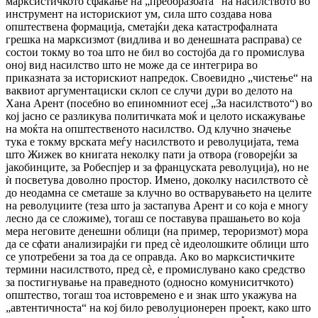
марксистичкото сфаќање на „преобразбата“ на насилството во
инструмент на историскиот ум, сила што создава нова
општествена формација, сметајќи дека катастрофалната
грешка на марксизмот (видлива и во денешната расправа) се
состои токму во тоа што не бил во состојба да го промислува
оној вид насилство што не може да се интегрира во
приказната за историскиот напредок. Своевидно „чистење“ на
ваквиот аргументациски склоп се случи дури во делото на
Хана Арент (посебно во епиномниот есеј „За насилството“) во
кој јасно се разликува политичката моќ и целото искажување
на моќта на општественото насилство. Од клучно значење
тука е токму врската меѓу насилството и револуцијата, тема
што Жижек во книгата неколку пати ја отвора (говорејќи за
јакобинците, за Робеспјер и за француската револуција), но не
ѝ посветува доволно простор. Имено, доколку насилството сè
до неодамна се сметаше за клучно во остварувањето на целите
на револуциите (теза што ја застапува Арент и со која е многу
лесно да се сложиме), тогаш се поставува прашањето во која
мера неговите денешни облици (на пример, тероризмот) мора
да се сфати анализирајќи ги пред сè идеолошките облици што
се употребени за тоа да се оправда. Ако во марксистичките
термини насилството, пред сè, е промислувано како средство
за постигнување на праведното (односно комуниситчкото)
општество, тогаш тоа истовремено е и знак што укажува на
„автентичноста“ на кој било револуционерен проект, како што