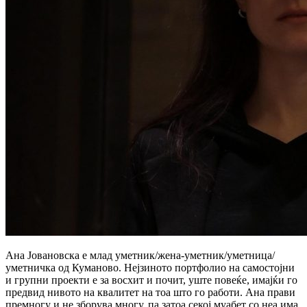
Ана Јовановска е млад уметник/жена-уметник/уметница/
уметничка од Куманово. Нејзиното портфолио на самостојни
и групни проекти е за восхит и почит, уште повеќе, имајќи го
предвид нивото на квалитет на тоа што го работи. Ана прави
премногу и не зборува многу, па затоа секој муабет со неа има