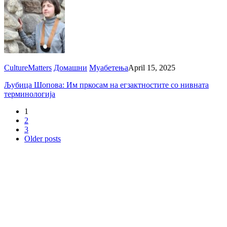
CultureMatters
Домашни
Муабетења
April 15, 2025
Љубица Шопова: Им пркосам на егзактностите со нивната
терминологија
1
2
3
Older posts