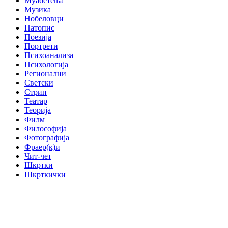
Муабетења
Музика
Нобеловци
Патопис
Поезија
Портрети
Психоанализа
Психологија
Регионални
Светски
Стрип
Театар
Теорија
Филм
Философија
Фотографија
Фраер(к)и
Чит-чет
Шкртки
Шкрткички