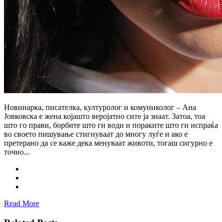
Новинарка, писателка, културолог и комуниколог – Ана
Јовковска е жена којашто веројатно сите ја знаат. Затоа, тоа
што го прави, борбите што ги води и пораките што ги испраќа
во своето пишување стигнуваат до многу луѓе и ако е
претерано да се каже дека менуваат животи, тогаш сигурно е
точно...
Read More