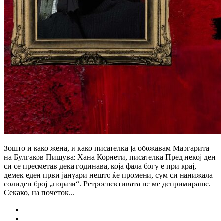
Зошто и како жена, и како писателка ја обожавам Маргарита
на Булгаков Пишува: Хана Корнети, писателка Пред некој ден
си се пресметав дека годинава, која фала богу е при крај,
демек еден први јануари нешто ќе промени, сум си нанижала
солиден број „порази“. Ретроспективата не ме депримираше.
Секако, на почеток...