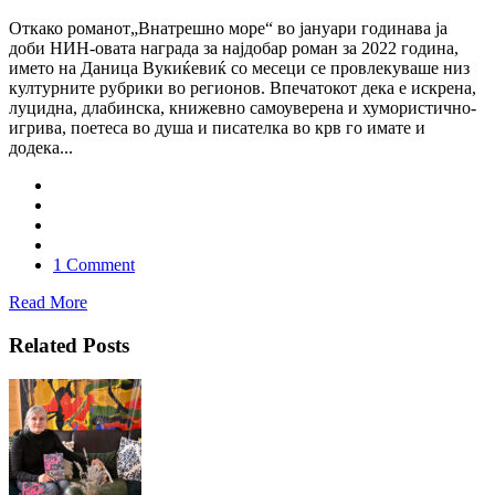
Откако романот„Внатрешно море“ во јануари годинава ја
доби НИН-овата награда за најдобар роман за 2022 година,
името на Даница Вукиќевиќ со месеци се провлекуваше низ
културните рубрики во регионов. Впечатокот дека е искрена,
луцидна, длабинска, книжевно самоуверена и хумористично-
игрива, поетеса во душа и писателка во крв го имате и
додека...
1 Comment
Read More
Related Posts