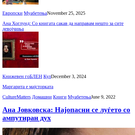
Европски
Муабетења
November 25, 2025
Ана Хоглунд: Со книгата сакав да направам нешто за сите
девојчиња
Книжевен гоБЛЕН
Кул
December 3, 2024
Маргарита е мајсторката
CultureMatters
Домашни
Книги
Муабетења
June 9, 2022
Ана Јовковска: Најопасни се луѓето со
ампутиран дух