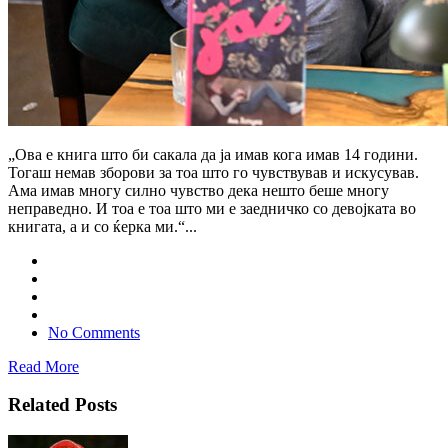
„Ова е книга што би сакала да ја имав кога имав 14 години.
Тогаш немав зборови за тоа што го чувствував и искусував.
Ама имав многу силно чувство дека нешто беше многу
неправедно. И тоа е тоа што ми е заедничко со девојката во
книгата, а и со ќерка ми.“...
No Comments
Read More
Related Posts