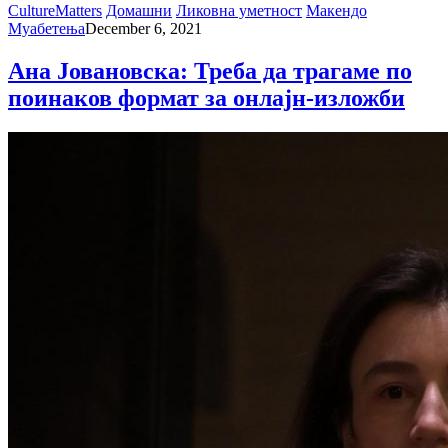
CultureMatters
Домашни
Ликовна уметност
Макендо
Муабетења
December 6, 2021
Ана Јовановска: Треба да трагаме по
поинаков формат за онлајн-изложби