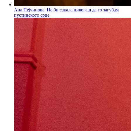
Ана Пејчинова: Не би сакала никогаш да го загубам
пустинското срце