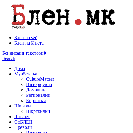
Блен на Фб
Блен на Инста
Бендисани текстови
0
Search
Дома
Муабетења
CultureMatters
Интервјувца
Домашни
Регионални
Европски
Шкртки
Шкрткички
Чит-чет
GoБЛЕН
Преводи
Интервјуа