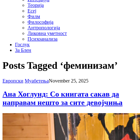
Теорија
Есеј
Филм
Философија
Антропологија
Ликовна уметност
Психоанализа
Гослук
За Блен
Posts Tagged ‘феминизам’
Европски
Муабетења
November 25, 2025
Ана Хоглунд: Со книгата сакав да
направам нешто за сите девојчиња