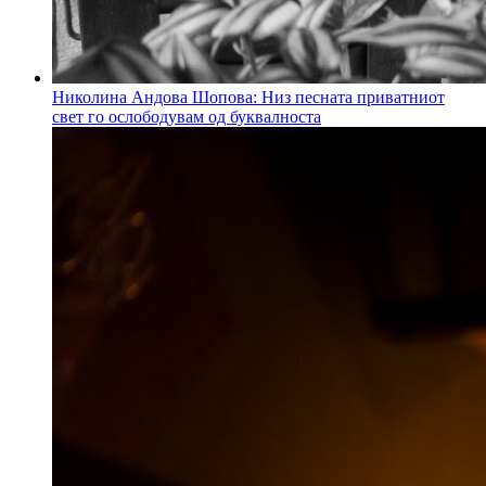
Николина Андова Шопова: Низ песната приватниот
свет го ослободувам од буквалноста