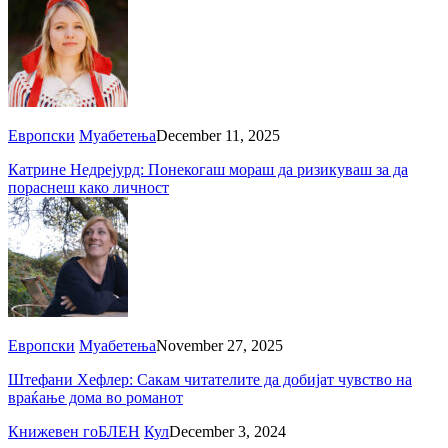
Европски
Муабетења
December 11, 2025
Катрине Недрејурд: Понекогаш мораш да ризикуваш за да
пораснеш како личност
Европски
Муабетења
November 27, 2025
Штефани Хефлер: Сакам читателите да добијат чувство на
враќање дома во романот
Книжевен гоБЛЕН
Кул
December 3, 2024