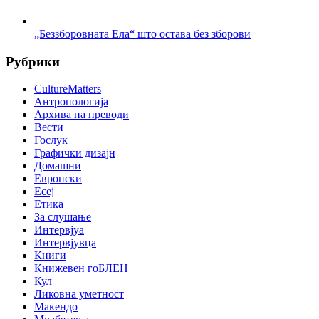
„Беззборовната Ела“ што остава без зборови
Рубрики
CultureMatters
Антропологија
Архива на преводи
Вести
Гослук
Графички дизајн
Домашни
Европски
Есеј
Етика
За слушање
Интервјуа
Интервјувца
Книги
Книжевен гоБЛЕН
Кул
Ликовна уметност
Макендо