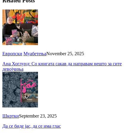
Related Posts
Европски
Муабетења
November 25, 2025
Ана Хоглунд: Со книгата сакав да направам нешто за сите
девојчиња
Шкртки
September 23, 2025
Да се биде јас, да се има глас