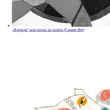
„Илијада“ или песна за силата (Симон Веј)