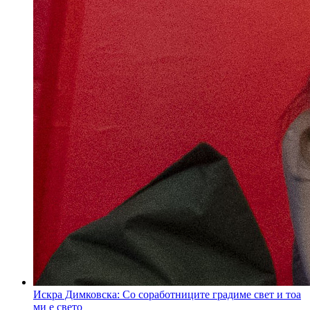
Искра Димковска: Со соработниците градиме свет и тоа
ми е свето