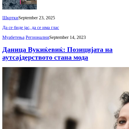
Шкртки
September 23, 2025
Да се биде јас, да се има глас
Муабетења
Регионални
September 14, 2023
Даница Вукиќевиќ: Позицијата на
аутсајдерството стана мода