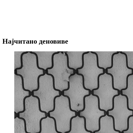
Најчитано деновиве