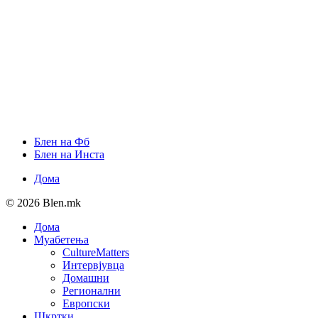
Блен на Фб
Блен на Инста
Дома
© 2026 Blen.mk
Дома
Муабетења
CultureMatters
Интервјувца
Домашни
Регионални
Европски
Шкртки