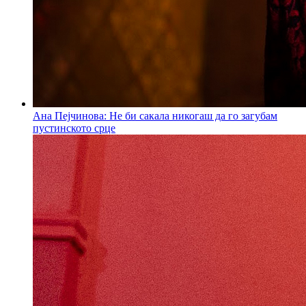
Ана Пејчинова: Не би сакала никогаш да го загубам
пустинското срце