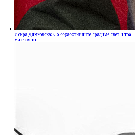
Искра Димковска: Со соработниците градиме свет и тоа
ми е свето