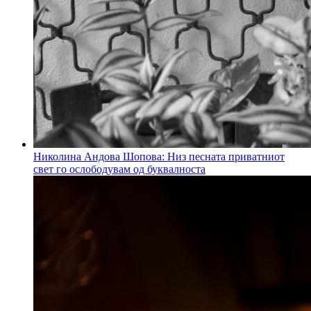
Николина Андова Шопова: Низ песната приватниот
свет го ослободувам од буквалноста