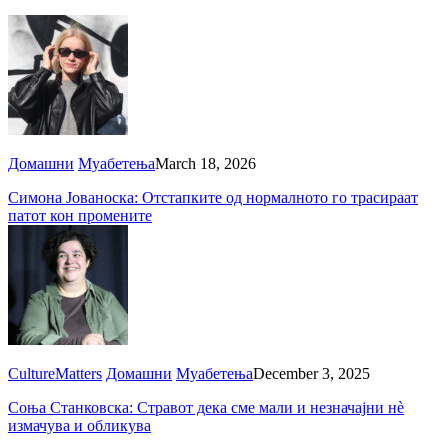
Домашни
Муабетења
March 18, 2026
Симона Јованоска: Отстапките од нормалното го трасираат
патот кон промените
CultureMatters
Домашни
Муабетења
December 3, 2025
Соња Станковска: Стравот дека сме мали и незначајни нè
измачува и обликува