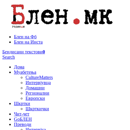
Блен на Фб
Блен на Инста
Бендисани текстови
0
Search
Дома
Муабетења
CultureMatters
Интервјувца
Домашни
Регионални
Европски
Шкртки
Шкрткички
Чит-чет
GoБЛЕН
Преводи
Интервјуа