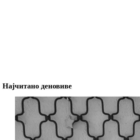
Најчитано деновиве