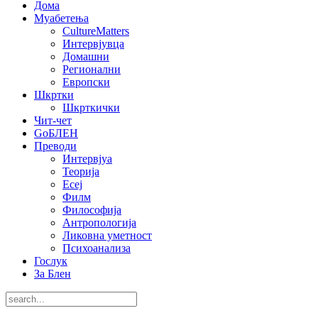
Дома
Муабетења
CultureMatters
Интервјувца
Домашни
Регионални
Европски
Шкртки
Шкрткички
Чит-чет
GoБЛЕН
Преводи
Интервјуа
Теорија
Есеј
Филм
Философија
Антропологија
Ликовна уметност
Психоанализа
Гослук
За Блен