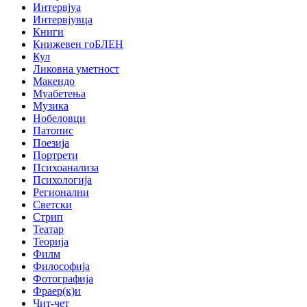
Интервјуа
Интервјувца
Книги
Книжевен гоБЛЕН
Кул
Ликовна уметност
Макендо
Муабетења
Музика
Нобеловци
Патопис
Поезија
Портрети
Психоанализа
Психологија
Регионални
Светски
Стрип
Театар
Теорија
Филм
Философија
Фотографија
Фраер(к)и
Чит-чет