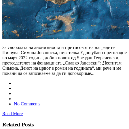
За слободата на анонимноста и притисокот на наградите
Пишува: Симона Јованоска, писателка Едно убаво претпладне
во март 2022 година, добив повик од Ѕвездан Георгиевски,
претседателот на фондацијата „Славко Јаневски“: „Честитам
Симона, Денот на црвот е роман на годината“, ми рече и ме
покани да се запознаеме за да ги договориме...
No Comments
Read More
Related Posts