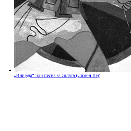
„Илијада“ или песна за силата (Симон Веј)