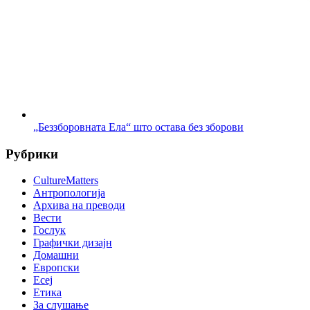
„Беззборовната Ела“ што остава без зборови
Рубрики
CultureMatters
Антропологија
Архива на преводи
Вести
Гослук
Графички дизајн
Домашни
Европски
Есеј
Етика
За слушање