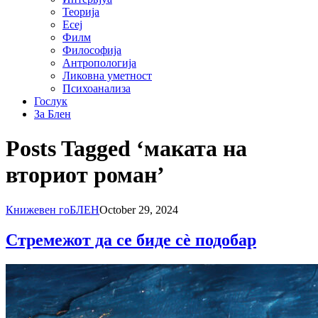
Теорија
Есеј
Филм
Философија
Антропологија
Ликовна уметност
Психоанализа
Гослук
За Блен
Posts Tagged ‘маката на
вториот роман’
Книжевен гоБЛЕН
October 29, 2024
Стремежот да се биде сè подобар