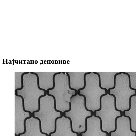
Најчитано деновиве