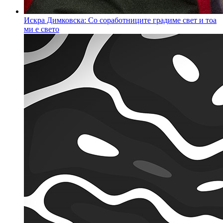
Искра Димковска: Со соработниците градиме свет и тоа
ми е свето