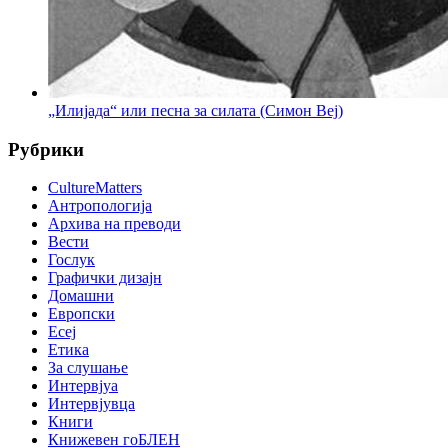
„Илијада“ или песна за силата (Симон Веј)
Рубрики
CultureMatters
Антропологија
Архива на преводи
Вести
Гослук
Графички дизајн
Домашни
Европски
Есеј
Етика
За слушање
Интервјуа
Интервјувца
Книги
Книжевен гоБЛЕН