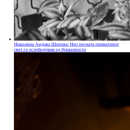
Николина Андова Шопова: Низ песната приватниот
свет го ослободувам од буквалноста