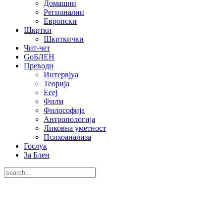
Домашни
Регионални
Европски
Шкртки
Шкрткички
Чит-чет
GoБЛЕН
Преводи
Интервјуа
Теорија
Есеј
Филм
Философија
Антропологија
Ликовна уметност
Психоанализа
Гослук
За Блен