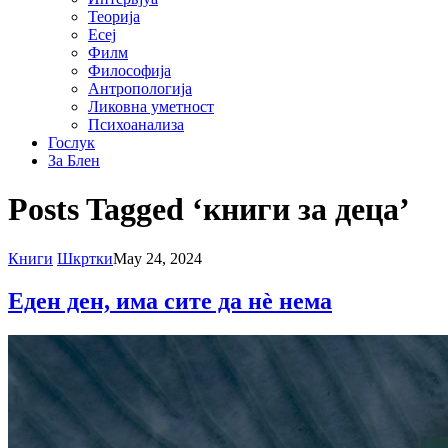
Теорија
Есеј
Филм
Философија
Антропологија
Ликовна уметност
Психоанализа
Гослук
За Блен
Posts Tagged ‘книги за деца’
Книги
Шкртки
May 24, 2024
Еден ден, има сите да нè нема