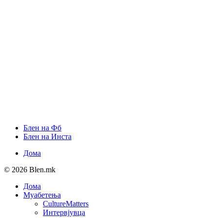
Блен на Фб
Блен на Инста
Дома
© 2026 Blen.mk
Дома
Муабетења
CultureMatters
Интервјувца