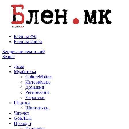
Блен на Фб
Блен на Инста
Бендисани текстови
0
Search
Дома
Муабетења
CultureMatters
Интервјувца
Домашни
Регионални
Европски
Шкртки
Шкрткички
Чит-чет
GoБЛЕН
Преводи
Интервјуа