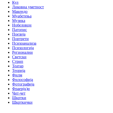
Кул
Ликовна уметност
Макендо
Муабетења
Музика
Нобеловци
Патопис
Поезија
Портрети
Психоанализа
Психологија
Регионални
Светски
Стрип
Театар
Теорија
Филм
Философија
Фотографија
Фраер(к)и
Чит-чет
Шкртки
Шкрткички