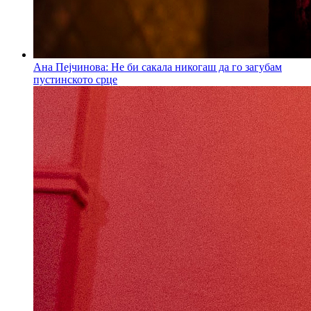
Ана Пејчинова: Не би сакала никогаш да го загубам
пустинското срце