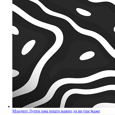
Младиот Лупен има нешто важно да ви (рас)каже