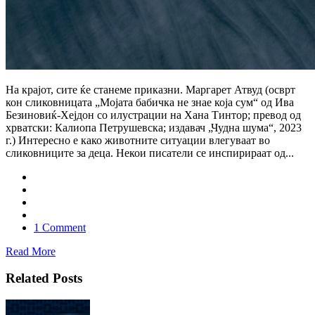
На крајот, сите ќе станеме приказни. Маргарет Атвуд (осврт
кон сликовницата „Мојата бабичка не знае која сум“ од Ива
Безиновиќ-Хејдон со илустрации на Хана Тинтор; превод од
хрватски: Калиопа Петрушевска; издавач „Чудна шума“, 2023
г.) Интересно е како животните ситуации влегуваат во
сликовниците за деца. Некои писатели се инспирираат од...
1 Comment
Read More
Related Posts