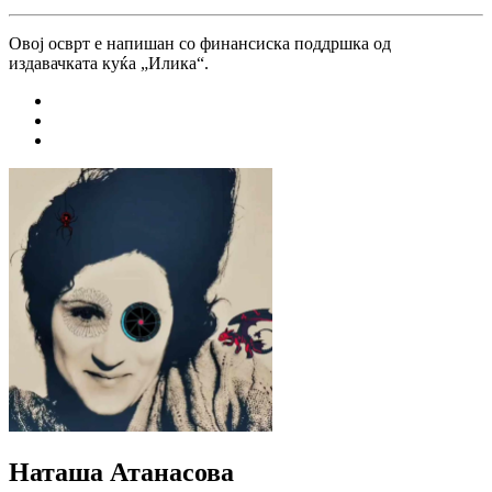
Овој осврт е напишан со финансиска поддршка од
издавачката куќа „Илика“.
Наташа Атанасова