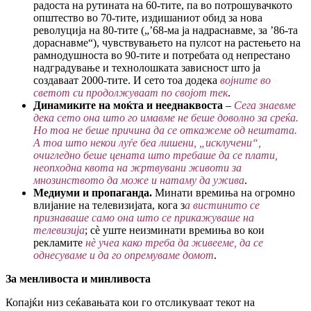
радоста на рутината на 60-тите, па во потрошувачкото
општество во 70-тите, издишаниот обид за нова
револуција на 80-тите („’68-ма ја надраснавме, за ’86-та
дораснавме“), чувствувањето на пулсот на растењето на
рамнодушноста во 90-тите и потребата од непрестано
надградување и технолошката зависност што ја
создаваат 2000-тите. И сето тоа додека
војните во
светот си продолжуваат по својот тек
.
Динамиките на моќта и
нееднаквоста
–
Сега знаевме
дека сето она што го имавме не беше доволно за среќа.
Но тоа не беше причина да се откажеме од нештата.
А тоа што некои луѓе беа лишени, „исклучени“,
очигледно беше цената што требаше да се плати,
неопходна квота на жртвувани животи за
мнозинството да може и натаму да ужива
.
Медиуми и пропаганда.
Минати времиња на огромно
влијание на телевизијата, кога з
а вистинито се
признаваше само она што се прикажуваше на
телевизија
; сè уште неизминати времиња во кои
рекламите
нè учеа како треба да живееме, да се
однесуваме и да го опремуваме домот
.
За менливоста и минливоста
Копајќи низ сеќавањата кои го отсликуваат текот на