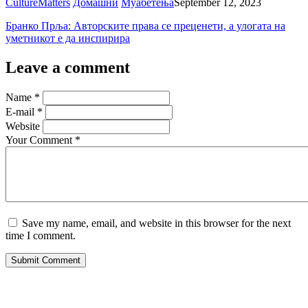
CultureMatters
Домашни
Муабетења
September 12, 2023
Бранко Прља: Авторските права се преценети, а улогата на
уметникот е да инспирира
Leave a comment
Name
*
E-mail
*
Website
Your Comment
*
Save my name, email, and website in this browser for the next
time I comment.
Submit Comment