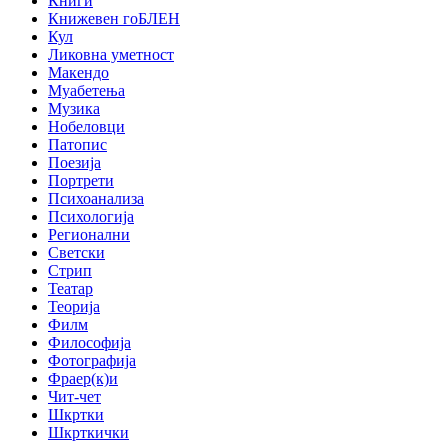
Книги
Книжевен гоБЛЕН
Кул
Ликовна уметност
Макендо
Муабетења
Музика
Нобеловци
Патопис
Поезија
Портрети
Психоанализа
Психологија
Регионални
Светски
Стрип
Театар
Теорија
Филм
Философија
Фотографија
Фраер(к)и
Чит-чет
Шкртки
Шкрткички