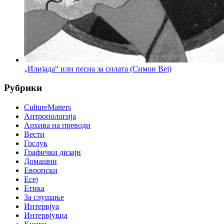
„Илијада“ или песна за силата (Симон Веј)
Рубрики
CultureMatters
Антропологија
Архива на преводи
Вести
Гослук
Графички дизајн
Домашни
Европски
Есеј
Етика
За слушање
Интервјуа
Интервјувца