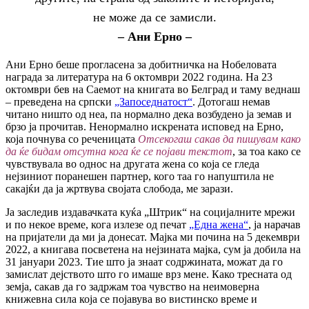
не може да се замисли.
– Ани Ерно
–
Ани Ерно беше прогласена за добитничка на Нобеловата
награда за литература на 6 октомври 2022 година. На 23
октомври бев на Саемот на книгата во Белград и таму веднаш
– преведена на српски
„Запоседнатост“
. Дотогаш немав
читано ништо од неа, па нормално дека возбудено ја земав и
брзо ја прочитав. Ненормално искрената исповед на Ерно,
која почнува со реченицата
Отсекогаш сакав да пишувам како
да ќе бидам отсутна кога ќе се појави текстот
, за тоа како се
чувствувала во однос на другата жена со која се гледа
нејзиниот поранешен партнер, кого таа го напуштила не
сакајќи да ја жртвува својата слобода, ме зарази.
Ја заследив издавачката куќа „Штрик“ на социјалните мрежи
и по некое време, кога излезе од печат
„Една жена“
, ја нарачав
на пријатели да ми ја донесат. Мајка ми почина на 5 декември
2022, а книгава посветена на нејзината мајка, сум ја добила на
31 јануари 2023. Тие што ја знаат содржината, можат да го
замислат дејството што го имаше врз мене. Како тресната од
земја, сакав да го задржам тоа чувство на неимоверна
книжевна сила која се појавува во вистинско време и