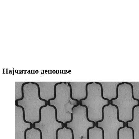
Најчитано деновиве