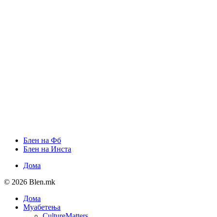
Блен на Фб
Блен на Инста
Дома
© 2026 Blen.mk
Дома
Муабетења
CultureMatters