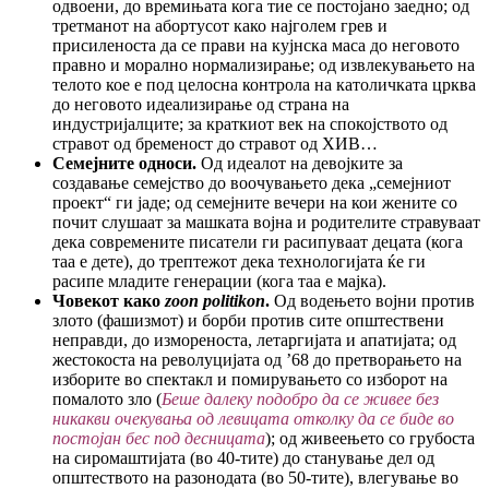
одвоени, до времињата кога тие се постојано заедно; од
третманот на абортусот како најголем грев и
присиленоста да се прави на кујнска маса до неговото
правно и морално нормализирање; од извлекувањето на
телото кое е под целосна контрола на католичката црква
до неговото идеализирање од страна на
индустријалците; за краткиот век на спокојството од
стравот од бременост до стравот од ХИВ…
Семејните односи.
Од идеалот на девојките за
создавање семејство до воочувањето дека „семејниот
проект“ ги јаде; од семејните вечери на кои жените со
почит слушаат за машката војна и родителите стравуваат
дека современите писатели ги расипуваат децата (кога
таа е дете), до трептежот дека технологијата ќе ги
расипе младите генерации (кога таа е мајка).
Човекот како
zoon politikon
.
Од водењето војни против
злото (фашизмот) и борби против сите општествени
неправди, до измореноста, летаргијата и апатијата; од
жестокоста на револуцијата од ’68 до претворањето на
изборите во спектакл и помирувањето со изборот на
помалото зло (
Беше далеку подобро да се живее без
никакви очекувања од левицата отколку да се биде во
постојан бес под десницата
); од живеењето со грубоста
на сиромаштијата (во 40-тите) до станување дел од
општеството на разонодата (во 50-тите), влегување во