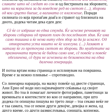
сликите што н
è
следат во сон
и од бистрината на зборовите,
што ни користеа за да воведеме ред во светот (…), зборови
од кои срцето биеше, а вагината се влажнеше
. Поради
силината со која пропаѓам доаѓа и стравот од близината на
дното, додека читам дека еден ден:
С
è
ќе се избрише во една секунда. Ќе исчезне речникот на
зборови собирани од првиот плач до последниот здив. Ќе има
само тишина и ќе нема ниту еден збор за да ја искаже. Од
отворената уста ништо не ќе излегува. (…) Јазикот и
натаму ќе го преточува светот во зборови. Во муабетите на
празничната трпеза ќе бидеш само име, сè повеќе и повеќе
обезличена, сè дури не исчезнеш во безименоста на една
далечна гене­рација.
И потоа вртам нова страница и испливувам на површина.
Време е за нежно пливање – спротиводно.
Со линеарна нарација, на малку повеќе од двесте страници,
Ани Ерно нè води низ најзначајните сеќавања од својот
живот. Во тоа ѝ помагаат личните фотографии, паметници за
времињата и контекстите во кои се направени, при што
додека ги опишува пишува во трето лице – тоа секако веќе не
е таа самата, тоа се некои други девојче, девојка и жена, од
друго време, со други размислувања, соништа, копнежи,