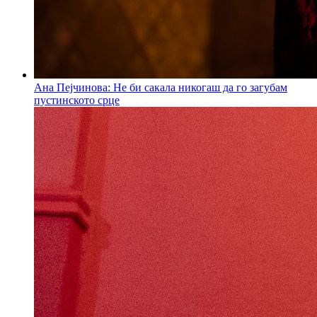
Ана Пејчинова: Не би сакала никогаш да го загубам
пустинското срце