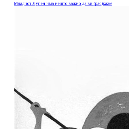
Младиот Лупен има нешто важно да ви (рас)каже