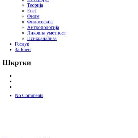
Теорија
Есеј
Филм
Философија
Антропологија
Ликовна уметност
Психоанализа
Гослук
За Блен
Шкртки
No Comments