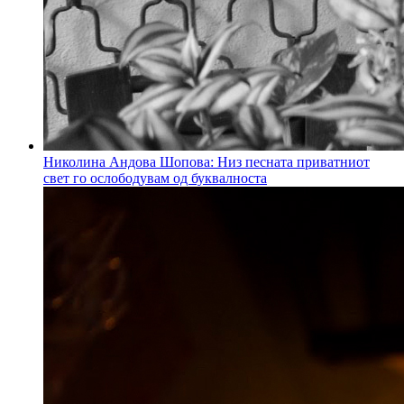
Николина Андова Шопова: Низ песната приватниот
свет го ослободувам од буквалноста