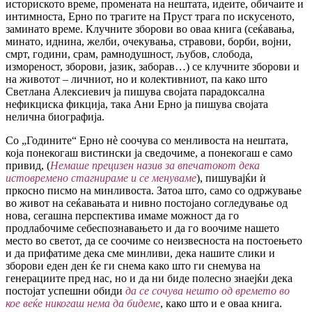
историското време, промената на нештата, идеите, обичаите и
интимноста, Ерно по трагите на Пруст трага по искусеното,
заминато време. Клучните зборови во оваа книга (сеќавања,
минато, иднина, желби, очекувања, стравови, борби, војни,
смрт, години, срам, рамнодушност, љубов, слобода,
измореност, зборови, јазик, заборав…) се клучните зборови и
на животот – личниот, но и колективниот, па како што
Светлана Алексиевич ја пишува својата парадоксална
нефикциска фикција, така Ани Ерно ја пишува својата
нелична биографија.
Со „Годините“ Ерно нè соочува со менливоста на нештата,
која понекогаш вистински ја сведочиме, а понекогаш е само
привид, (
Немаше прецизен назив за впечатокот дека
истовремено стагнираме и се менуваме
), пишувајќи ѝ
пркосно писмо на минливоста. Затоа што, само со одржување
во живот на сеќавањата и нивно постојано согледување од
нова, сегашна перспектива имаме можност да го
продлабочиме себеспознавањето и да го воочиме нашето
место во светот, да се соочиме со неизвесноста на постоењето
и да прифатиме дека сме минливи, дека нашите слики и
зборови еден ден ќе ги снема како што ги снемува на
генерациите пред нас, но и да ни биде полесно знаејќи дека
постојат успешни обиди
да се сочува нешто од времето во
кое веќе никогаш нема да бидеме
, како што и е оваа книга.