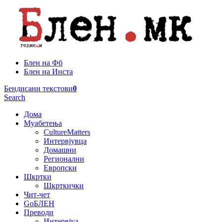
Блен на Фб
Блен на Инста
Бендисани текстови
0
Search
Дома
Муабетења
CultureMatters
Интервјувца
Домашни
Регионални
Европски
Шкртки
Шкрткички
Чит-чет
GoБЛЕН
Преводи
Интервјуа