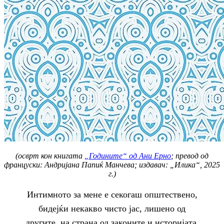
(осврт кон книгата
„Годините“ од Ани Ерно
; превод од
француски: Андријана Папиќ Манчева; издавач: „Илика“, 2025
г.)
Интимното за мене е секогаш општествено,
бидејќи некакво чисто јас, лишено од
другите, на страна од законите и историјата,