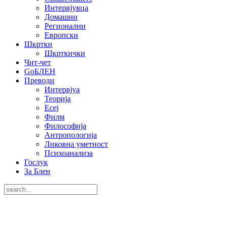
Интервјувца
Домашни
Регионални
Европски
Шкртки
Шкрткички
Чит-чет
GoБЛЕН
Преводи
Интервјуа
Теорија
Есеј
Филм
Философија
Антропологија
Ликовна уметност
Психоанализа
Гослук
За Блен