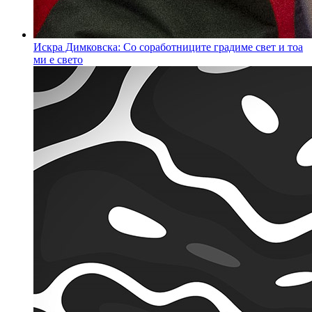
Искра Димковска: Со соработниците градиме свет и тоа
ми е свето