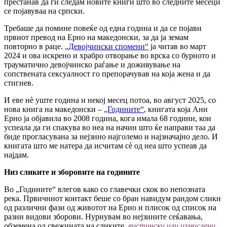
престанав да ги следам новите книги што во следните месеци
се појавуваа на српски.
Требаше да помине повеќе од една година и да се појави
првиот превод на Ерно на македонски, за да ја земам
повторно в раце.
„Девојчински спомени“
ја читав во март
2024 и ова искрено и храбро отворање во врска со бурното и
трауматично девојчинско раѓање и доживување на
сопствената сексуалност го препорачував на која жена и да
стигнев.
И еве нѐ уште година и некој месец потоа, во август 2025, со
нова книга на македонски –
„Годините“
, книгата која Ани
Ерно ја објавила во 2008 година, кога имала 68 години, кои
успеала да ги спакува во неа на начин што ќе направи таа да
биде прогласувана за нејзино најголемо и најзначајно дело. И
книгата што ме натера да исчитам сè од неа што успеав да
најдам.
Низ сликите и зборовите на годините
Во „Годините“ влегов како со главечки скок во непозната
река. Првичниот контакт беше со бран навидум рандом слики
од различни фази од животот на Ерно и плисок од список на
разни видови зборови. Нурнувам во нејзините сеќавања,
обземена од свежината на сликите,
вистински или измислени,