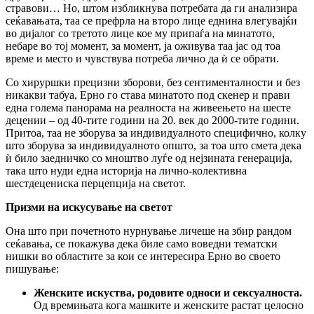
стравови… Но, штом избликнува потребата да ги анализира
сеќавањата, таа се префрла на второ лице еднина влегувајќи
во дијалог со третото лице кое му припаѓа на минатото,
небаре во тој момент, за момент, ја оживува таа јас од тоа
време и место и чувствува потреба лично да ѝ се обрати.
Со хируршки прецизни зборови, без сентименталности и без
никакви табуа, Ерно го става минатото под скенер и прави
една голема панорама на реалноста на живеењето на шесте
децении – од 40-тите години на 20. век до 2000-тите години.
Притоа, таа не зборува за индивидуалното специфично, колку
што зборува за индивидуалното општо, за тоа што смета дека
ѝ било заедничко со мноштво луѓе од нејзината генерација,
така што нуди една историја на лично-колективна
шестдецениска перцепција на светот.
Призми на искусување на светот
Она што при почетното нурнување личеше на збир рандом
сеќавања, се покажува дека биле само воведни тематски
нишки во областите за кои се интересира Ерно во своето
пишување:
Женските искуства, родовите односи и сексуалноста.
Од времињата кога машките и женските растат целосно