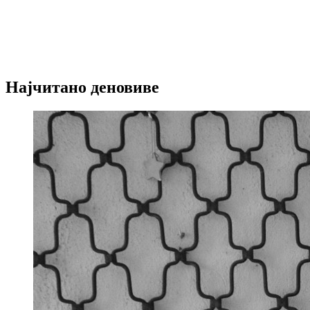
Најчитано деновиве