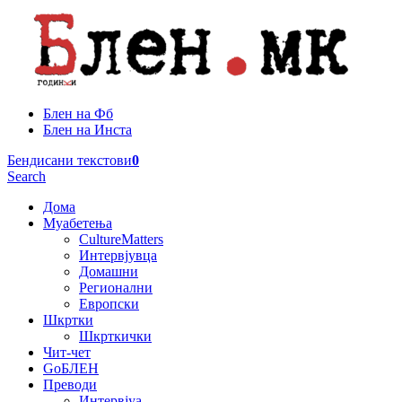
Блен на Фб
Блен на Инста
Бендисани текстови
0
Search
Дома
Муабетења
CultureMatters
Интервјувца
Домашни
Регионални
Европски
Шкртки
Шкрткички
Чит-чет
GoБЛЕН
Преводи
Интервјуа