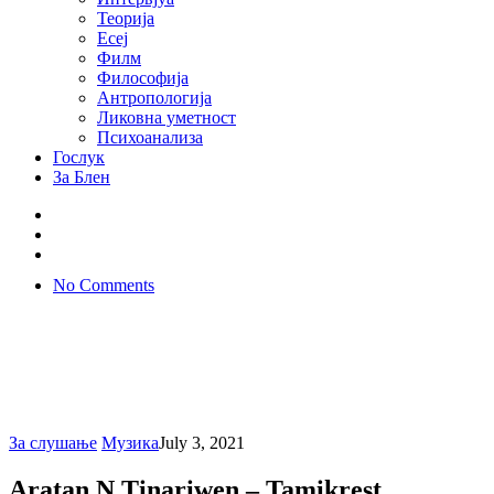
Теорија
Есеј
Филм
Философија
Антропологија
Ликовна уметност
Психоанализа
Гослук
За Блен
No Comments
За слушање
Музика
July 3, 2021
Aratan N Tinariwen – Tamikrest