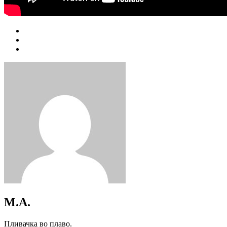
M.A.
Пливачка во плаво.