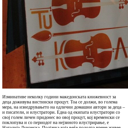
Изминативе неколку години македонската книжевност за
деца доживува вистински процут. Тоа се должи, во голема
мера, на изнедрувањето на одлични домашни автори за деца –
и писатели, и илустратори. Една од екипата илустратори со
свој голем личен придонес во овој процут, кој временски се
поклопува и со периодот на нејзиното илустрирање, е
Наталија Лукомска, Полјачка која веќе подолго време живее