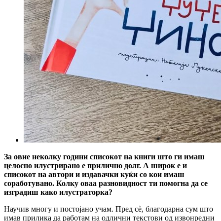
За овие неколку години списокот на книги што ги имаш
целосно илустрирано е прилично долг. А широк е и
списокот на автори и издавачки куќи со кои имаш
соработувано. Колку оваа разновидност ти помогна да се
изградиш како илустраторка
?
Научив многу и постојано учам. Пред сѐ, благодарна сум што
имав прилика да работам на одлични текстови од извонредни