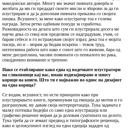
македонски автори. Многу ми значат нивната доверба и
желбата да ми ги предадат своите мисли и зборови за да ги
илустрирам и да ја дополнам нивната приказна со својата
нишка. Всушност, за мене како илустратор тоа е голема
награда. Затоа ретко одбивам понуди за соработка.
Разновидноста на делата што сум ги илустрирала досега ме
научи дека со секој нов предизвик се надградувам, учам, се
барам себеси и го истражувам својот израз; дека тоа е мојата
пасија, но и – морам да бидам искрена – тежок труд,
интензивна работа што иако е сонот што го живеам, бара од
мене дисциплина, часови поминати со пенкалото во рака,
секојдневно внимание и трпение.
Иако се етаблираше како една од водечките илустратори
на сликовници кај нас, имаш издизајнирано и многу
корици на книги. Што ти е најважно во однос на дизајнот
на една корица
?
Се водам, всушност, по исти принципи како при
илустрирањето книги, преминувам од емоција до мотив и го
разгранувам, му давам своја интерпретација. Тука задачата е
малку потешка бидејќи со само една илустрација или
графичко решение морам да ја доловам суштината на делото.
Тука треба да се земаат предвид и типографските решенија,
како и целокупниот изглед на една едиција зададен од