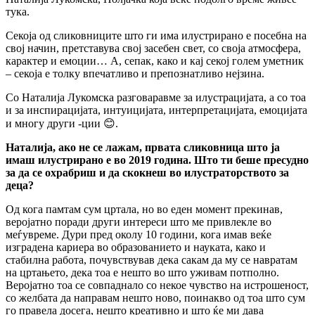
тука.
Секоја од сликовниците што ги има илустрирано е посебна на
свој начин, претставува свој засебен свет, со своја атмосфера,
карактер и емоции… А, сепак, како и кај секој голем уметник
– секоја е толку впечатливо и препознатливо нејзина.
Со Наталија Лукомска разговаравме за илустрацијата, а со тоа
и за инспирацијата, интуицијата, интерпретацијата, емоцијата
и многу други -ции 😊.
Наталија, ако не се лажам, првата сликовница што ја
имаш илустрирано е во 2019 година. Што ти беше пресудно
за да се охрабриш и да скокнеш во илустраторството за
деца
?
Од кога памтам сум цртала, но во еден момент прекинав,
веројатно поради други интереси што ме привлекле во
меѓувреме. Дури пред околу 10 години, кога имав веќе
изградена кариера во образованието и науката, како и
стабилна работа, почувствував дека сакам да му се навратам
на цртањето, дека тоа е нешто во што уживам потполно.
Веројатно тоа се совпаднало со некое чувство на истрошеност,
со желбата да направам нешто ново, поинакво од тоа што сум
го правела досега, нешто креативно и што ќе ми дава