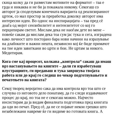
скица колку да ги разместам мотивите на форматот – таа е
грда и никаква и не би ја покажала никому. Секогаш со
авторот ја споделувам конечната варијанта од реализираниот
цртеж, со мал простор за преработка доколку авторот има
интересни идеи. Во однос на инспирацијата – таа пред сѐ
доаѓа од мојот сензибилитет и интензитетот со кој го
перципирам светот. Мислам дека не наоѓам дете во мене –
повеќе сакам да мислам дека тоа сум јас тука и сега, изградена
како личност што постојано бара нови начини на изразување
на длабоките и важни нешта, независно кој ќе биде примачот
на тие идеи завиткани во црти и бои. Не цртам за никого.
Медитирам.
Кога сме кај процесот, колкава „контрола“ сакаш да имаш
врз настанувањето на книгите – дали ги изработуваш
илустрациите, ги предаваш и тука завршува твојата
работа или до крај го следиш во чекор подготвувањето и
печатењето на книгата
?
Секој творец веројатно сака да има контрола врз тоа што се
случува со неговото дело понатаму, да го следи издавачкиот
процес до крај, но тоа не е секогаш можно. Најчесто
инсистирам да ја видам финалната подготовка пред книгата
да оди во печат. Пред сѐ, да не се појават некои грешки што
незабележани навреме ќе ги видиме во готовата книга. А