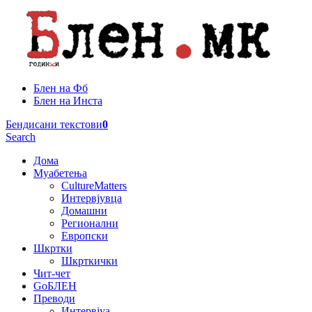
Блен на Фб
Блен на Инста
Бендисани текстови
0
Search
Дома
Муабетења
CultureMatters
Интервјувца
Домашни
Регионални
Европски
Шкртки
Шкрткички
Чит-чет
GoБЛЕН
Преводи
Интервјуа