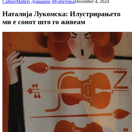
CultureMatters
Домашни
Муабетења
December 4, 2024
Наталија Лукомска: Илустрирањето
ми е сонот што го живеам