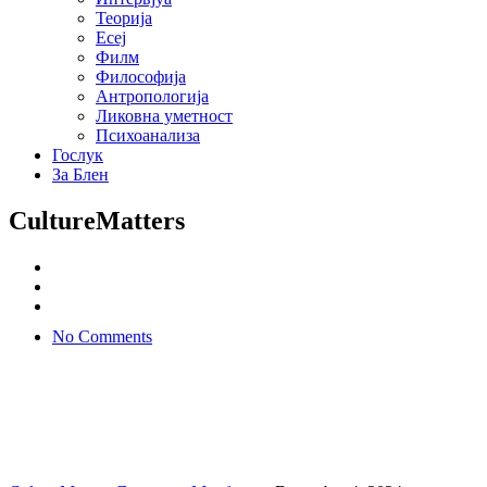
Теорија
Есеј
Филм
Философија
Антропологија
Ликовна уметност
Психоанализа
Гослук
За Блен
CultureMatters
No Comments