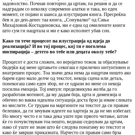
задоволство. Почнав повторно да цртам, па решив и да се
надградам со неколку современи алатки и така, во еден
момент, се појави и шанса да илустрирам книга. Пресреќна
бев и до ден-денес таа книга, „Сонувалко“ од Сања
Михајловиќ-Костадиновска, ми е една од омилените книги
што сум ги нацртала и ми е како исполнет убав сон.
Како ти тече процесот на илустрација од идеја до
реализација
? И во тој процес, кој ти е поголема
инспирација – детето во тебе или децата околу тебе?
Процесот е доста сложен, но веројатно тежок за објаснување
бидејќи кај мене цртањето секогаш е прилично интуитивен и
внатрешен процес. Тоа значи дека нема да нацртам ништо ако
барем едно мало делче од текстот, некоја сцена или детаљ,
понекогаш само еден збор, не се одрази во мене со некоја
посилна емоција. Тој импулс предизвикува желба да го
разработам мотивот, да му дадам боја, црта и димензија и
обично во ваква идеална ситуација доста брзо ја имам сликата
во мислите. Се трудам на маргините на текстот да си правам
белешки, да ги зачувам идеите на хартија за да не ми избегаат.
Но многу често е и така дека уште при првото читање, штом
ќе го почувствувам тоа нешто, веднаш седнувам да цртам,
иако сѐ уште не знам што ќе следува понатаму во текстот и
како ќе заврши приказната. Најчесто си правам само брза