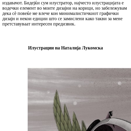
издавачот. Бидејќи сум илустратор, најчесто илустрацијата е
водечки елемент во моите дизајни на корици, но забележувам
дека сѐ повеќе ме влече кон минималистичкиот графички
дизајн и некои едиции што се замислени како такви за мене
претставуваат интересен предизвик.
Илустрации на Наталија Лукомска