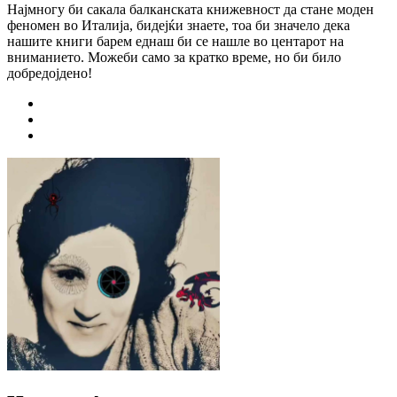
Најмногу би сакала балканската книжевност да стане моден
феномен во Италија, бидејќи знаете, тоа би значело дека
нашите книги барем еднаш би се нашле во центарот на
вниманието. Можеби само за кратко време, но би било
добредојдено!