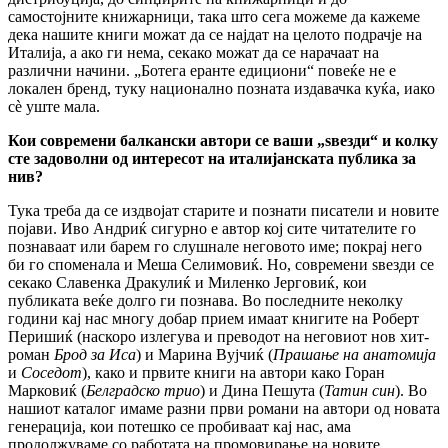
самостојните книжарници, така што сега можеме да кажеме
дека нашите книги можат да се најдат на целото подрачје на
Италија, а ако ги нема, секако можат да се нарачаат на
различни начини. „Ботега еранте едициони“ повеќе не е
локален бренд, туку национално позната издавачка куќа, иако
сè уште мала.
Кои современи балкански автори се ваши „ѕвезди“ и колку
сте задоволни од интересот на италијанската публика за
нив?
Тука треба да се издвојат старите и познати писатели и новите
појави. Иво Андриќ сигурно е автор кој сите читателите го
познаваат или барем го слушнале неговото име; покрај него
би го споменала и Меша Селимовиќ. Но, современи ѕвезди се
секако Славенка Дракулиќ и Миленко Јерговиќ, кои
публиката веќе долго ги познава. Во последните неколку
години кај нас многу добар прием имаат книгите на Роберт
Перишиќ (наскоро излегува и преводот на неговиот нов хит-
роман
Брод за Ис
a
) и Марина Вујчиќ (
Прашање на анатомија
и
Соседот
), како и првите книги на автори како Горан
Марковиќ (
Белградско трио
) и Дина Пешута (
Татин син
). Во
нашиот каталог имаме разни први романи на автори од новата
генерација, кои потешко се пробиваат кај нас, ама
продолжуваме со работата на промовирање на новите