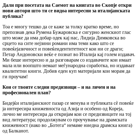
Дали при посетата на Саемот на книгата во Скопје откри
нови автори што ти се видоа интересни за италијанската
публика?
Тоа е многу тешко да се каже за толку кратко време, но
препознав дека Румена Бужаровска е сигурно женскиот глас
што може да има добар одек кај нас, Лидија Димковска во
срцето на сите нејзини романи има теми како што се
повеќејазичност и повеќеидентитетност кои ни се драги;
Петар Андоновски веќе е познат во Италија кај голем издавач.
Ми беше интересно и да разговарам со издавачите кои имаат
мала или воопшто немаат меѓународна соработка, но издаваат
квалитетни книги. Добив еден куп материјали кои морам да
ги проучам!
Кои се твоите следни предизвици – и на личен и на
професионален план?
Бидејќи италијанскиот пазар се менува и публиката сè повеќе
ја интересира книжевноста од Азија и особено од Кореја,
лично ме интересира да откријам кои се предизвиците на тој
вид литература; продолжувам со проучување на драмската
книжевност (иако во „Ботега“ немаме ниедна драмска книга)
од Балканот.