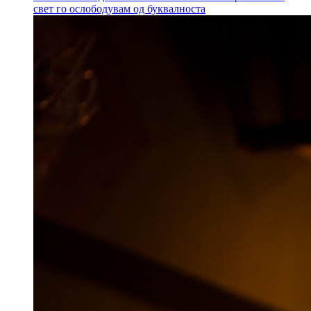
свет го ослободувам од буквалноста