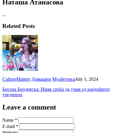
Наташа Атанасова
...
Related Posts
CultureMatters
Домашни
Муабетења
July 1, 2024
Бисера Бендевска: Имав среќа да учам од најдобрите
уредници
Leave a comment
Name
*
E-mail
*
Website