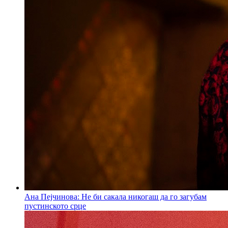
Ана Пејчинова: Не би сакала никогаш да го загубам
пустинското срце