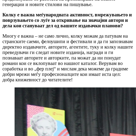
генерации и новите стилови на пишување.
Колку е важна меѓународната активност, вмрежувањето и
поврзувањето со луѓе за откривање на значајни автори и
дела кои стануваат дел од вашите издавачки планови?
Многу е важна – не само лично, колку можам да патувам на
странските саеми, фелоушипи и фестивали и да ги запознавам
директно издавачите, авторите, агентите, туку и колку нашите
преведувачи ги следат новите изданија, награди и ги
познаваат авторите и авторките, па можат да ни понудат
романи кои се вклопуваат во нашиот каталог. Верувам во
соработка и во „фер плеј“ и мислам дека можеме да градиме
добри мрежи меѓу професионалците кои имаат иста цел:
добра книжевност до читателите!