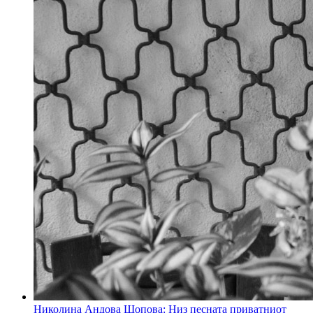
Николина Андова Шопова: Низ песната приватниот