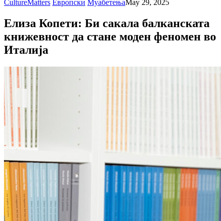
CultureMatters
Европски
Муабетења
May 29, 2025
Елиза Копети: Би сакала балканската
книжевност да стане моден феномен во
Италија