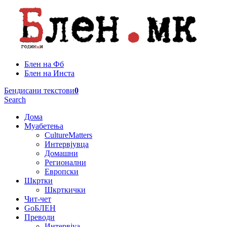
Блен на Фб
Блен на Инста
Бендисани текстови
0
Search
Дома
Муабетења
CultureMatters
Интервјувца
Домашни
Регионални
Европски
Шкртки
Шкрткички
Чит-чет
GoБЛЕН
Преводи
Интервјуа