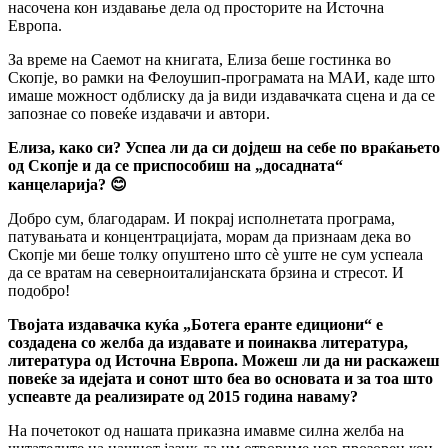
насочена кон издавање дела од просторите на Источна
Европа.
За време на Саемот на книгата, Елиза беше гостинка во
Скопје, во рамки на Фелоушип-програмата на МАИ, каде што
имаше можност одблиску да ја види издавачката сцена и да се
запознае со повеќе издавачи и автори.
Елиза, како си? Успеа ли да си дојдеш на себе по враќањето
од Скопје и да се приспособиш на „досадната“
канцеларија?
😊
Добро сум, благодарам. И покрај исполнетата програма,
патувањата и концентрацијата, морам да признаам дека во
Скопје ми беше толку опуштено што сè уште не сум успеала
да се вратам на северноиталијанската брзина и стресот. И
подобро!
Твојата издавачка куќа „Ботега еранте едициони“ е
создадена со желба да издавате и поинаква литература,
литература од Источна Европа. Можеш ли да ни раскажеш
повеќе за идејата и сонот што беа во основата и за тоа што
успеавте да реализирате од 2015 година наваму?
На почетокот од нашата приказна имавме силна желба на