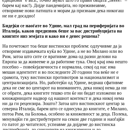
едициони“ е БЕЕ, точно звукот што го прави овцата „бееее!“ –
барем кај нас!). Дојде пандемијата, но преживеавме,
отворивме нови патишта и морам да признаам дека никогаш
не ни е досадно!
Бидејќи се наоѓате во Удине, мал град на периферијата во
Италија, каков предизвик беше за вас дистрибуцијата на
книгите низ земјата и како ви е денес решена?
На почетокот тоа беше вистински проблем: одлучивме да ја
отвориме издавачката куќа во Удине, а не во Милано или во
Рим, затоа што сите се вративме дома од разни делови на
Европа за да живееме и да работиме тука. Овој крај има нешто
посебно – повеќејазичноста е нормална, секој од нас има
мешан идентитет и во последните 20 години тоа веќе не е
срамота, туку вистински противотров за национализмот и
централизацијата. Но, работејќи од Удине, веднаш сфативме
дека не сме во центарот на вниманието, дека никој нема да ни
се обрати, дека книгите тешко оти ќе ни бидат изложени во
книжарниците надвор од нашиот контекст и дека никој нема
ни да ги рецензира. Зошто? Затоа што вистинскиот центар за
северна Италија, барем што се однесува до книгите, е Милано,
потоа Рим, па Болоња, особено за книжевност за деца. Полека,
менувајќи ги дистрибутерите на секои две години и наоѓајќи
го патот до читателот, успеавме да дојдеме до вистинска
дистрибуција, до синџирите на книжарници и до