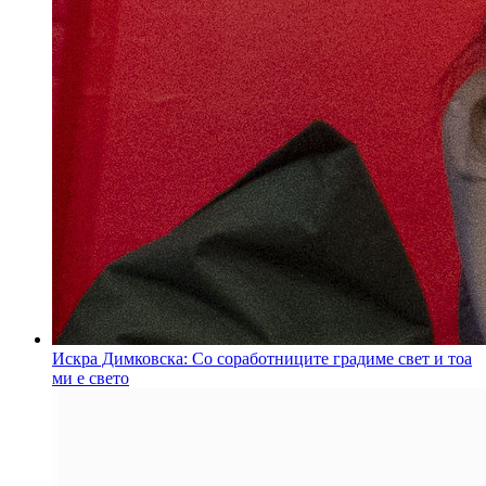
Искра Димковска: Со соработниците градиме свет и тоа
ми е свето