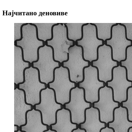
Најчитано деновиве