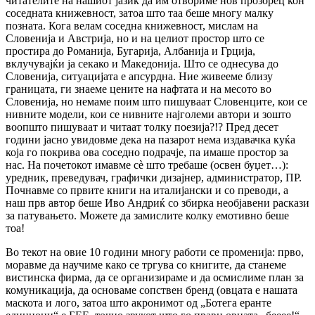
читателите на нашиот јазик да им отвориме нов прозорец кон
соседната книжевност, затоа што таа беше многу малку
позната. Кога велам соседна книжевност, мислам на
Словенија и Австрија, но и на целиот простор што се
простира до Романија, Бугарија, Албанија и Грција,
вклучувајќи ја секако и Македонија. Што се однесува до
Словенија, ситуацијата е апсурдна. Ние живееме близу
границата, ги знаеме цените на нафтата и на месото во
Словенија, но немаме поим што пишуваат Словенците, кои се
нивните модели, кои се нивните најголеми автори и зошто
воопшто пишуваат и читаат толку поезија?!? Пред десет
години јасно увидовме дека на пазарот нема издавачка куќа
која го покрива ова соседно подрачје, па имаше простор за
нас. На почетокот имавме сè што требаше (освен буџет…):
уредник, преведувач, графички дизајнер, администратор, ПР.
Почнавме со првите книги на италијански и со преводи, а
наш прв автор беше Иво Андриќ со збирка необјавени раскази
за патувањето. Можете да замислите колку емотивно беше
тоа!
Во текот на овие 10 години многу работи се променија: прво,
моравме да научиме како се тргува со книгите, да станеме
вистинска фирма, да се организираме и да осмислиме план за
комуникација, да основаме сопствен бренд (овцата е нашата
маскота и лого, затоа што акронимот од „Ботега еранте