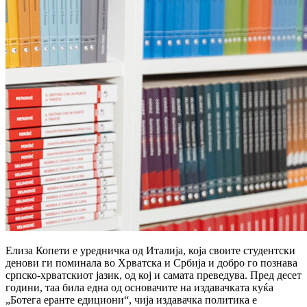
Елиза Копети е уредничка од Италија, која своите студентски
денови ги поминала во Хрватска и Србија и добро го познава
српско-хрватскиот јазик, од кој и самата преведува. Пред десет
години, таа била една од основачите на издавачката куќа
„Ботега еранте едициони“, чија издавачка политика е