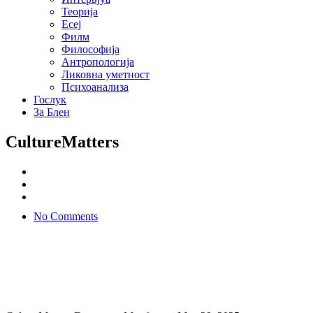
Теорија
Есеј
Филм
Философија
Антропологија
Ликовна уметност
Психоанализа
Гослук
За Блен
CultureMatters
No Comments