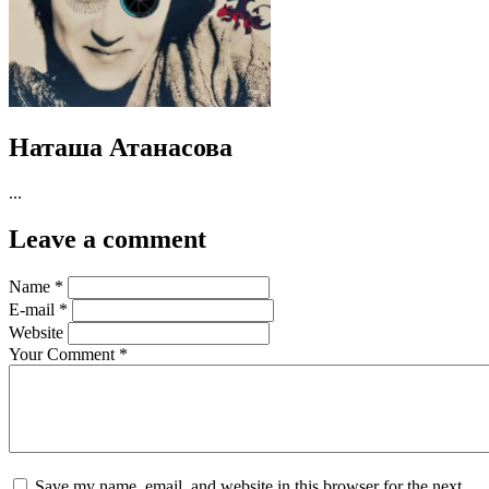
Наташа Атанасова
...
Leave a comment
Name
*
E-mail
*
Website
Your Comment
*
Save my name, email, and website in this browser for the next