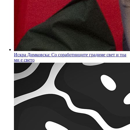
Искра Димковска: Со соработниците градиме свет и тоа
ми е свето