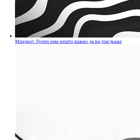
Младиот Лупен има нешто важно да ви (рас)каже