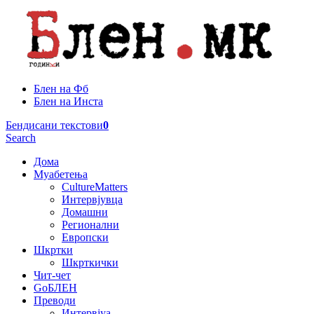
Блен на Фб
Блен на Инста
Бендисани текстови
0
Search
Дома
Муабетења
CultureMatters
Интервјувца
Домашни
Регионални
Европски
Шкртки
Шкрткички
Чит-чет
GoБЛЕН
Преводи
Интервјуа