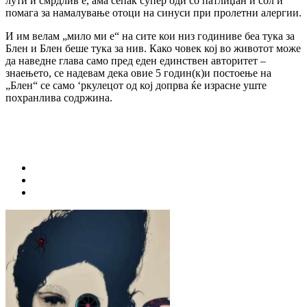
лути и смрдлив е, ама сепак супер оди со патлиџан и сол и
помага за намалување отоци на синуси при пролетни алергии.
И им велам „мило ми е“ на сите кои низ годиниве беа тука за
Блен и Блен беше тука за нив. Како човек кој во животот може
да наведне глава само пред еден единствен авторитет –
знаењето, се надевам дека овие 5 годин(к)и постоење на
„Блен“ се само ‘ркулецот од кој допрва ќе израсне уште
похранлива содржина.