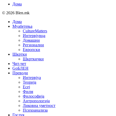
Дома
© 2026 Blen.mk
Дома
Муабетења
CultureMatters
Интервјувца
Домашни
Регионални
Европски
Шкртки
Шкрткички
Чит-чет
GoБЛЕН
Преводи
Интервјуа
Теорија
Есеј
Филм
Философија
Антропологија
Ликовна уметност
Психоанализа
Гослук