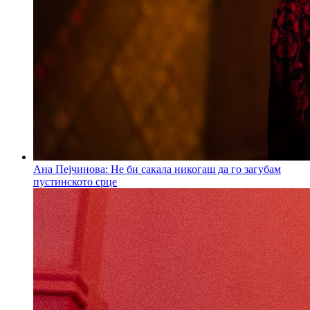
Ана Пејчинова: Не би сакала никогаш да го загубам
пустинското срце