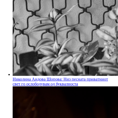
Николина Андова Шопова: Низ песната приватниот
свет го ослободувам од буквалноста