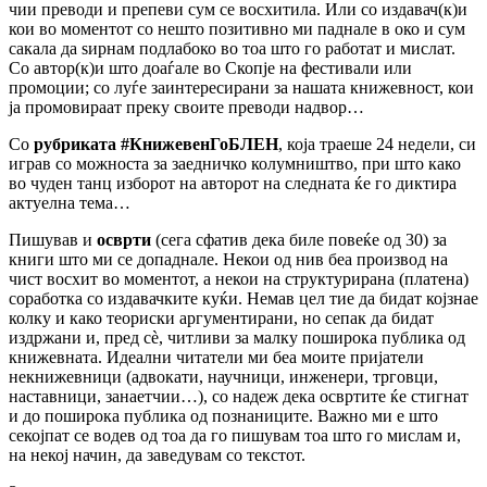
чии преводи и препеви сум се восхитила. Или со издавач(к)и
кои во моментот со нешто позитивно ми паднале в око и сум
сакала да ѕирнам подлабоко во тоа што го работат и мислат.
Со автор(к)и што доаѓале во Скопје на фестивали или
промоции; со луѓе заинтересирани за нашата книжевност, кои
ја промовираат преку своите преводи надвор…
Со
рубриката
#
КнижевенГоБЛЕН
, која траеше 24 недели, си
играв со можноста за заедничко колумништво, при што како
во чуден танц изборот на авторот на следната ќе го диктира
актуелна тема…
Пишував и
осврти
(сега сфатив дека биле повеќе од 30) за
книги што ми се допаднале. Некои од нив беа производ на
чист восхит во моментот, а некои на структурирана (платена)
соработка со издавачките куќи. Немав цел тие да бидат којзнае
колку и како теориски аргументирани, но сепак да бидат
издржани и, пред сè, читливи за малку поширока публика од
книжевната. Идеални читатели ми беа моите пријатели
некнижевници (адвокати, научници, инженери, трговци,
наставници, занаетчии…), со надеж дека освртите ќе стигнат
и до поширока публика од познаниците. Важно ми е што
секојпат се водев од тоа да го пишувам тоа што го мислам и,
на некој начин, да заведувам со текстот.