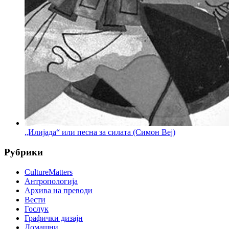
„Илијада“ или песна за силата (Симон Веј)
Рубрики
CultureMatters
Антропологија
Архива на преводи
Вести
Гослук
Графички дизајн
Домашни