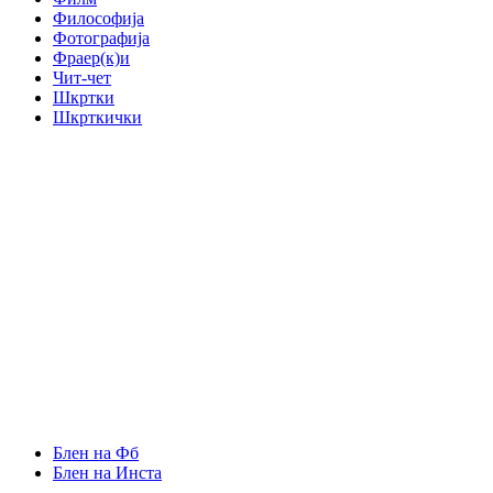
Философија
Фотографија
Фраер(к)и
Чит-чет
Шкртки
Шкрткички
Блен на Фб
Блен на Инста