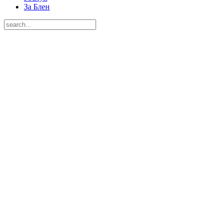
За Блен