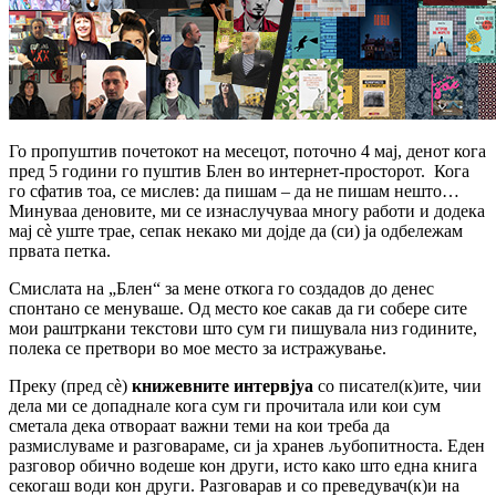
Го пропуштив почетокот на месецот, поточно 4 мај, денот кога
пред 5 години го пуштив Блен во интернет-просторот. Кога
го сфатив тоа, се мислев: да пишам – да не пишам нешто…
Минуваа деновите, ми се изнаслучуваа многу работи и додека
мај сè уште трае, сепак некако ми дојде да (си) ја одбележам
првата петка.
Смислата на „Блен“ за мене откога го создадов до денес
спонтано се менуваше. Од место кое сакав да ги собере сите
мои раштркани текстови што сум ги пишувала низ годините,
полека се претвори вo мое место за истражување.
Преку (пред сè)
книжевните интервјуа
со писател(к)ите, чии
дела ми се допаднале кога сум ги прочитала или кои сум
сметала дека отвораат важни теми на кои треба да
размислуваме и разговараме, си ја хранев љубопитноста. Еден
разговор обично водеше кон други, исто како што една книга
секогаш води кон други. Разговарав и со преведувач(к)и на