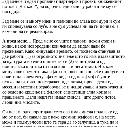
Зад мене е и еден пропаднат партнерски проект, книжевниот
поткаст „Читкаст“, на кој очигледно многу работи не му се
погодија.
Зад мене се и многу идеи и планови во глава кои дури и сум
ги споделувала со луѓе, а не сум успеала ни да ги почнам, а
камо ли да ги реализирам.
А пред мене…
Пред мене се уште планови, некои стари и
живи, некои новородени кои чекам да видам дали ќе
преживеат. Како минуваше времето, сè посвесна станував за
две работи: (1) за огромното значење што го има издаваштвото
за културата во едно општество и (2) за потребата од
новинарска критика (и позитивна, и негативна). Но, како
минуваше времето така и јас се трошев низ повеќе циклуси со
налети на голем ентузијазам воден од некој мој сè уште
психоаналитички неистражен идеализам, проследени од
месеци и месеци прераборување и исцрпување и заокружени
со редовно кршење на филмот, егзистенцијална криза и
прашањето „дали нештата имаат смисла“ што долго потоа
лебди низ мислите.
Си велам, одговорот дали сето ова има смисла подалеку од
мојот нос, би сакала да е како кромид: земјосан е, на места
може и подмувлосан што те тера да го залупиш, а тука па и