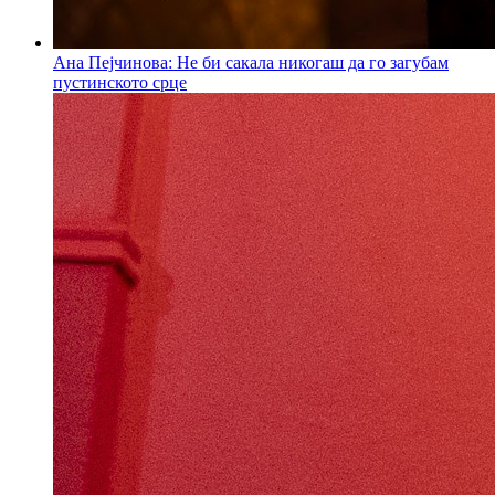
Ана Пејчинова: Не би сакала никогаш да го загубам
пустинското срце