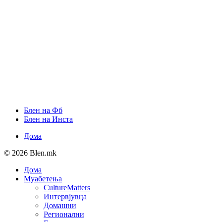
Блен на Фб
Блен на Инста
Дома
© 2026 Blen.mk
Дома
Муабетења
CultureMatters
Интервјувца
Домашни
Регионални