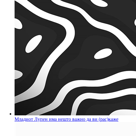
Младиот Лупен има нешто важно да ви (рас)каже