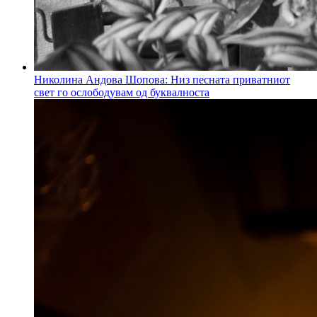
Николина Андова Шопова: Низ песната приватниот
свет го ослободувам од буквалноста