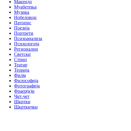
Макендо
Муабетења
Музика
Нобеловци
Патопис
Поезија
Портрети
Психоанализа
Психологија
Регионални
Светски
Стрип
Театар
Теорија
Филм
Философија
Фотографија
Фраер(к)и
Чит-чет
Шкртки
Шкрткички