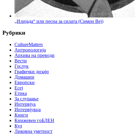
„Илијада“ или песна за силата (Симон Веј)
Рубрики
CultureMatters
Антропологија
Архива на преводи
Вести
Гослук
Графички дизајн
Домашни
Европски
Есеј
Етика
За слушање
Интервјуа
Интервјувца
Книги
Книжевен гоБЛЕН
Кул
Ликовна уметност