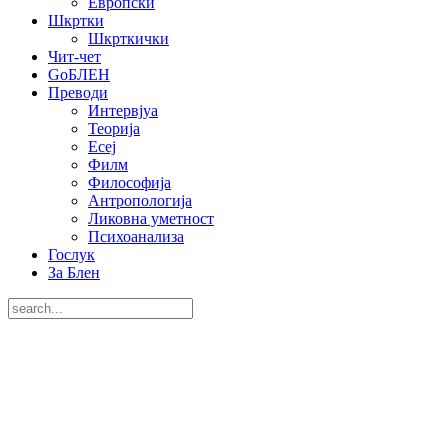
Европски
Шкртки
Шкрткички
Чит-чет
GoБЛЕН
Преводи
Интервјуа
Теорија
Есеј
Филм
Философија
Антропологија
Ликовна уметност
Психоанализа
Гослук
За Блен