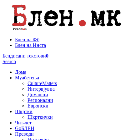
Блен на Фб
Блен на Инста
Бендисани текстови
0
Search
Дома
Муабетења
CultureMatters
Интервјувца
Домашни
Регионални
Европски
Шкртки
Шкрткички
Чит-чет
GoБЛЕН
Преводи
Интервјуа