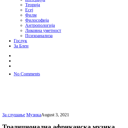
Теорија
Есеј
Филм
Философија
Антропологија
Ликовна уметност
Психоанализа
Гослук
За Блен
No Comments
За слушање
Музика
August 3, 2021
Традиционална африканска музика