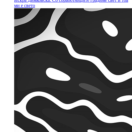
Искра Димковска: Со соработниците градиме свет и тоа
ми е свето