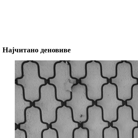
Најчитано деновиве