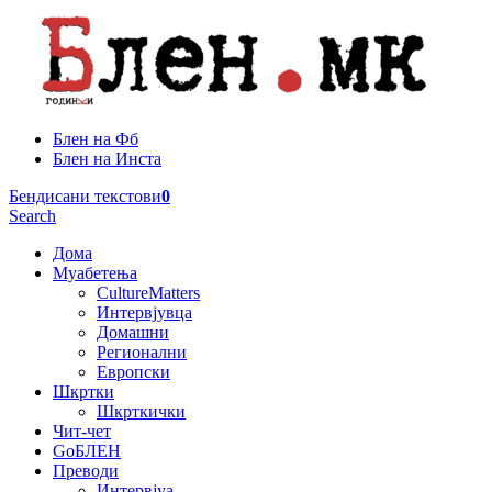
Блен на Фб
Блен на Инста
Бендисани текстови
0
Search
Дома
Муабетења
CultureMatters
Интервјувца
Домашни
Регионални
Европски
Шкртки
Шкрткички
Чит-чет
GoБЛЕН
Преводи
Интервјуа