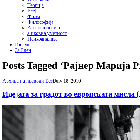
Теорија
Есеј
Филм
Философија
Антропологија
Ликовна уметност
Психоанализа
Гослук
За Блен
Posts Tagged ‘Рајнер Марија Р
Архива на преводи
Есеј
July 18, 2010
Идејата за градот во европската мисла 