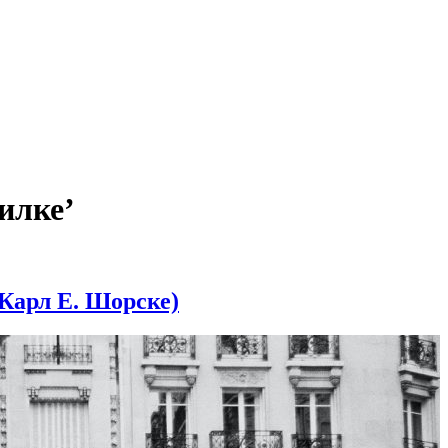
илке’
(Карл Е. Шорске)