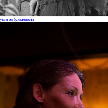
увам од буквалноста