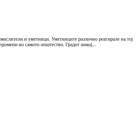
е мислители и уметници. Уметниците различно реагирале на тој
ромени во самото општество. Градот никој...