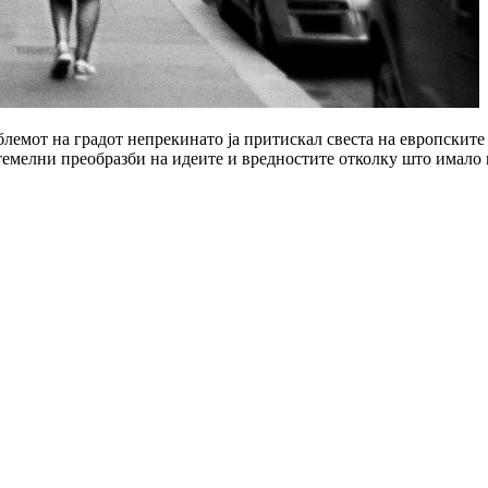
облемот на градот непрекинато ја притискал свеста на европскит
емелни преобразби на идеите и вредностите отколку што имало п