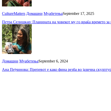
CultureMatters
Домашни
Муабетења
September 17, 2025
Петра Селишкар: Планината на човекот му го враќа времето за 
Домашни
Муабетења
September 6, 2024
Ана Пејчинова: Препевот е како фина резба во јазична скулпту