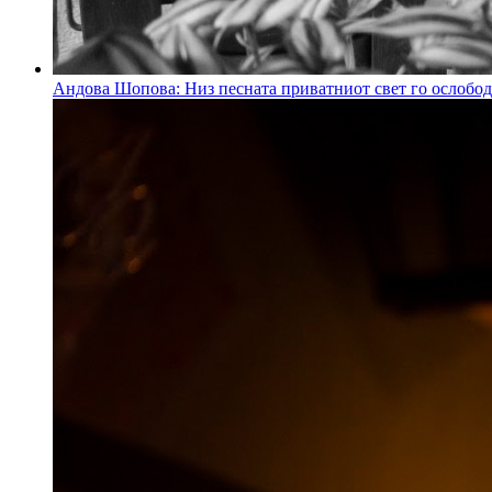
Андова Шопова: Низ песната приватниот свет го ослобод