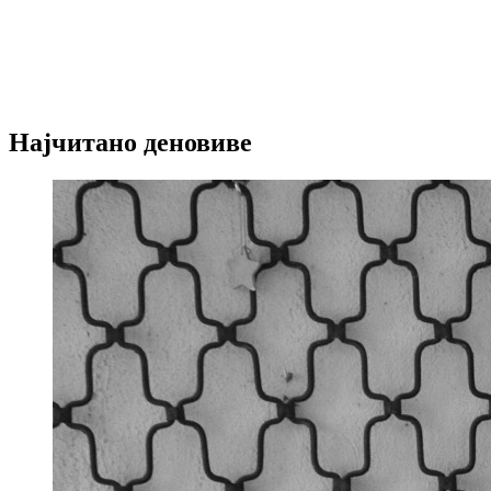
Најчитано деновиве