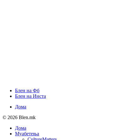
Блен на Фб
Блен на Инста
Дома
© 2026 Blen.mk
Дома
Муабетења
CultureMatters