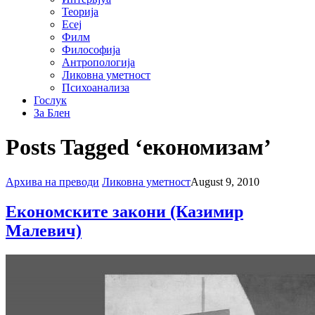
Теорија
Есеј
Филм
Философија
Антропологија
Ликовна уметност
Психоанализа
Гослук
За Блен
Posts Tagged ‘економизам’
Архива на преводи
Ликовна уметност
August 9, 2010
Економските закони (Казимир
Малевич)