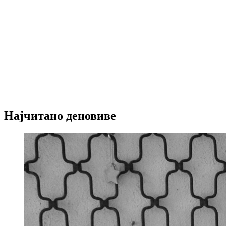
Најчитано деновиве