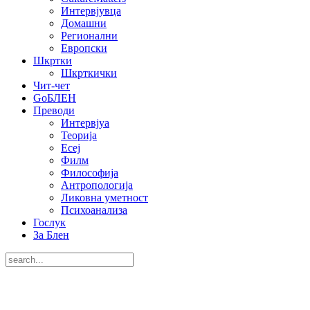
Интервјувца
Домашни
Регионални
Европски
Шкртки
Шкрткички
Чит-чет
GoБЛЕН
Преводи
Интервјуа
Теорија
Есеј
Филм
Философија
Антропологија
Ликовна уметност
Психоанализа
Гослук
За Блен