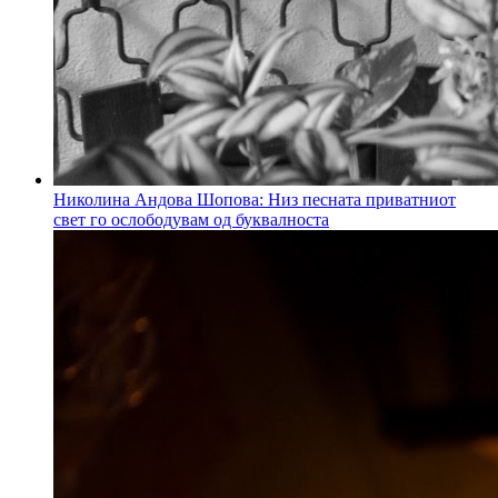
Николина Андова Шопова: Низ песната приватниот
свет го ослободувам од буквалноста