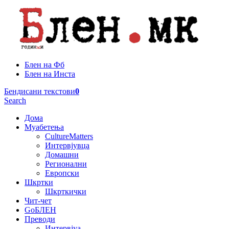
Блен на Фб
Блен на Инста
Бендисани текстови
0
Search
Дома
Муабетења
CultureMatters
Интервјувца
Домашни
Регионални
Европски
Шкртки
Шкрткички
Чит-чет
GoБЛЕН
Преводи
Интервјуа