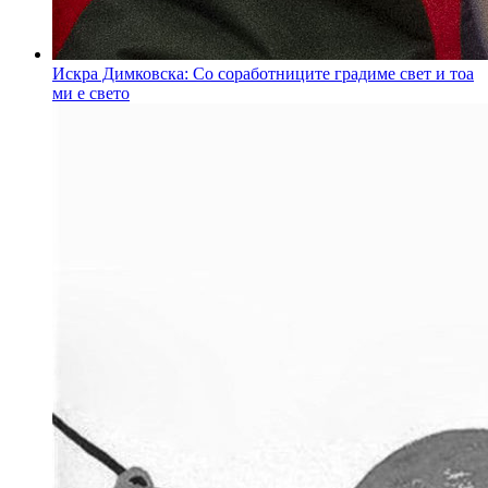
Искра Димковска: Со соработниците градиме свет и тоа
ми е свето