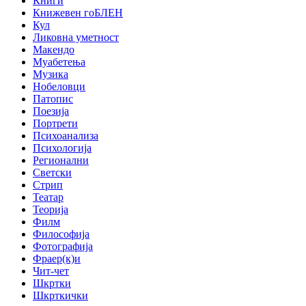
Книги
Книжевен гоБЛЕН
Кул
Ликовна уметност
Макендо
Муабетења
Музика
Нобеловци
Патопис
Поезија
Портрети
Психоанализа
Психологија
Регионални
Светски
Стрип
Театар
Теорија
Филм
Философија
Фотографија
Фраер(к)и
Чит-чет
Шкртки
Шкрткички