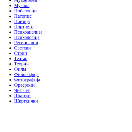
Муабетења
Музика
Нобеловци
Патопис
Поезија
Портрети
Психоанализа
Психологија
Регионални
Светски
Стрип
Театар
Теорија
Филм
Философија
Фотографија
Фраер(к)и
Чит-чет
Шкртки
Шкрткички