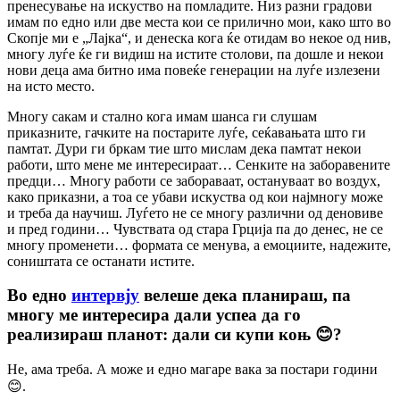
пренесување на искуство на помладите. Низ разни градови
имам по едно или две места кои се прилично мои, како што во
Скопје ми е „Лајка“, и денеска кога ќе отидам во некое од нив,
многу луѓе ќе ги видиш на истите столови, па дошле и некои
нови деца ама битно има повеќе генерации на луѓе излезени
на исто место.
Многу сакам и стално кога имам шанса ги слушам
приказните, гачките на постарите луѓе, сеќавањата што ги
памтат. Дури ги бркам тие што мислам дека памтат некои
работи, што мене ме интересираат… Сенките на заборавените
предци… Многу работи се забораваат, остануваат во воздух,
како приказни, а тоа се убави искуства од кои најмногу може
и треба да научиш. Луѓето не се многу различни од деновиве
и пред години… Чувствата од стара Грција па до денес, не се
многу променети… формата се менува, а емоциите, надежите,
соништата се останати истите.
Во едно
интервју
велеше дека планираш, па
многу ме интересира дали успеа да го
реализираш планот: дали си купи коњ
😊
?
Не, ама треба. А може и едно магаре вака за постари години
😊.