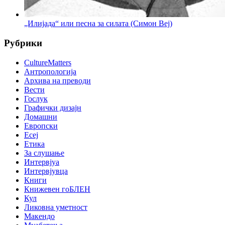
„Илијада“ или песна за силата (Симон Веј)
Рубрики
CultureMatters
Антропологија
Архива на преводи
Вести
Гослук
Графички дизајн
Домашни
Европски
Есеј
Етика
За слушање
Интервјуа
Интервјувца
Книги
Книжевен гоБЛЕН
Кул
Ликовна уметност
Макендо