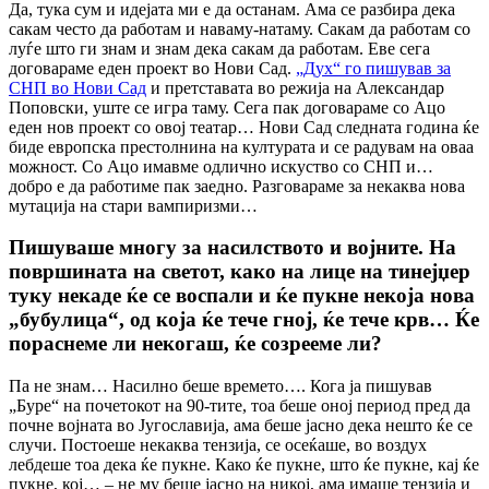
Да, тука сум и идејата ми е да останам. Ама се разбира дека
сакам често да работам и наваму-натаму. Сакам да работам со
луѓе што ги знам и знам дека сакам да работам. Еве сега
договараме еден проект во Нови Сад.
„Дух“ го пишував за
СНП во Нови Сад
и претставата во режија на Александар
Поповски, уште се игра таму. Сега пак договараме со Ацо
еден нов проект со овој театар… Нови Сад следната година ќе
биде европска престолнина на културата и се радувам на оваа
можност. Со Ацо имавме одлично искуство со СНП и…
добро е да работиме пак заедно. Разговараме за некаква нова
мутација на стари вампиризми…
Пишуваше многу за насилството и војните. На
површината на светот, како на лице на тинејџер
туку некаде ќе се воспали и ќе пукне некоја нова
„бубулица“, од која ќе тече гној, ќе тече крв… Ќе
пораснеме ли некогаш, ќе созрееме ли?
Па не знам… Насилно беше времето…. Кога ја пишував
„Буре“ на почетокот на 90-тите, тоа беше оној период пред да
почне војната во Југославија, ама беше јасно дека нешто ќе се
случи. Постоеше некаква тензија, се осеќаше, во воздух
лебдеше тоа дека ќе пукне. Како ќе пукне, што ќе пукне, кај ќе
пукне, кој… – не му беше јасно на никој, ама имаше тензија и