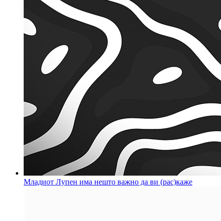
Младиот Лупен има нешто важно да ви (рас)каже