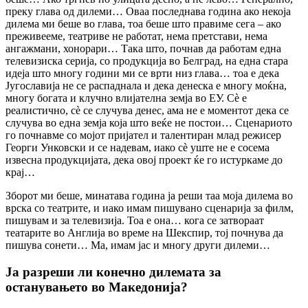
преку глава од дилеми… Оваа последнава година ако некоја
дилема ми беше во глава, тоа беше што правиме сега – ако
преживееме, театриве не работат, нема претстави, нема
ангажмани, хонорари… Така што, почнав да работам една
телевизиска серија, со продукција во Белград, на една стара
идеја што многу години ми се врти низ глава… тоа е дека
Југославија не се распаднала и дека денеска е многу моќна,
многу богата и клучно влијателна земја во ЕУ. Сè е
реалистично, сè се случува денес, ама не е моментот дека се
случува во една земја која што веќе не постои… Сценариото
го почнавме со мојот пријател и талентиран млад режисер
Георги Унковски и се надевам, иако сè уште не е сосема
извесна продукцијата, дека овој проект ќе го истуркаме до
крај…
Зборот ми беше, минатава година ја реши таа моја дилема во
врска со театрите, и иако имам пишувано сценарија за филм,
пишувам и за телевизија. Тоа е она… кога се затвораат
театарите во Англија во време на Шекспир, тој почнува да
пишува сонети… Ма, имам јас и многу други дилеми…
Ја разреши ли конечно дилемата за
останувањето во Македонија?