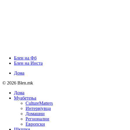
Блен на Фб
Блен на Инста
Дома
© 2026 Blen.mk
Дома
Муабетења
CultureMatters
Интервјувца
Домашни
Регионални
Европски
Шкртки