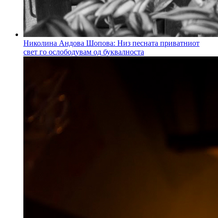
Николина Андова Шопова: Низ песната приватниот
свет го ослободувам од буквалноста