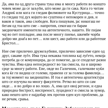
Да, ама па од друга страна тука има и многу работи во коишто
човек може да се заљуби, што може да ги сака. Кога го читам
Андриќ или кога ги гледам филмовите на Кустурица… точно
го гледаш тој дух којшто во суштина е непокорен и див, и
ваков и таков, ама слободен. Кога пишувам, јас никогаш не
бегам од тоа што сме – напротив, секогаш ги барам
заедничките именители на автентичното, нашето. Не пијам
чај во пет попладне, ама после многу пиење, шкембе чорба
добро ми доаѓа во пет… или шест, ако работи или да работеше
Бристол…
Ние сме прилично дружељубиви, прилично зависиме еден од
друг, сакаме луѓе. Има тука некаква топлина кај луѓето, некоја
потреба да се комуницира, да се помогне, да се споделат разни
чувства. Има една непосредност во таа смисла, па и широко
срце за многу работи. Еве, овде во Галичник, галичкиве куќи
кога ќе ги видиш се големи, правени се за голема фамилија…
за тој момент на заедништво. И тоа е автентична архитектура
што се изучува на многу факултети. Ретко во што си сам
овде… и во добро и во лошо. А, има цел овој регион, и една
природна бистрост, виспреност, луцидност и смисла за хумор,
како нешто што е најдобар лек против еден куп проблеми, да
не речам, срања.