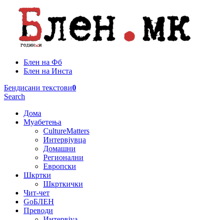
Блен на Фб
Блен на Инста
Бендисани текстови
0
Search
Дома
Муабетења
CultureMatters
Интервјувца
Домашни
Регионални
Европски
Шкртки
Шкрткички
Чит-чет
GoБЛЕН
Преводи
Интервјуа