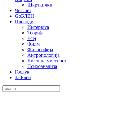
Шкрткички
Чит-чет
GoБЛЕН
Преводи
Интервјуа
Теорија
Есеј
Филм
Философија
Антропологија
Ликовна уметност
Психоанализа
Гослук
За Блен