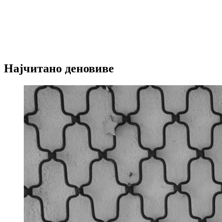
Најчитано деновиве