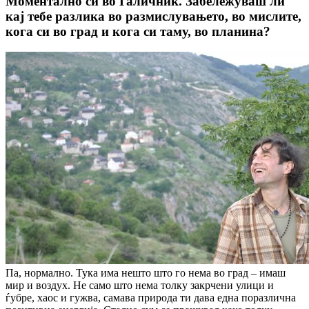
Моментално си во Галичник. Забележуваш ли
кај тебе разлика во размислувањето, во мислите,
кога си во град и кога си таму, во планина?
Па, нормално. Тука има нешто што го нема во град – имаш
мир и воздух. Не само што нема толку закрчени улици и
ѓубре, хаос и гужва, самава природа ти дава една поразлична