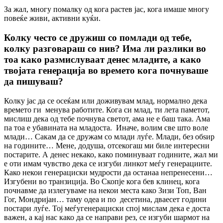
За жал, многу помалку од кога растев јас, кога имаше многу
повеќе живи, активни куќи.
Колку често се дружиш со помлади од тебе,
колку разговараш со нив? Има ли разлики во
тоа како размислуваат денес младите, а како
твојата генерација во времето кога почнуваше
да пишуваш?
Колку јас да се осеќам или доживувам млад, нормално дека
времето ги менува работите. Кога си млад, ти лета паметот,
мислиш дека од тебе почнува светот, ама не е баш така. Ама
па тоа е убавината на младоста. Иначе, волим све што воле
млади… Сакам да се дружам со млади луѓе. Млади, без обѕир
на годините… Мене, додуша, отсекогаш ми биле интересни
постарите. А денес некако, како поминуваат годините, жал ми
е оти имам чувство дека се изгуби линкот меѓу генерациите.
Како некои генерациски мудрости да останаа непренесени…
Изгубени во транзиција. Во Скопје кога бев клинец, кога
почнавме да излегуваме на некои места како Зизи Топ, Ван
Гог, Мондријан… таму одеа и по десетина, дваесет години
постари луѓе. Тој меѓугенерациски спој мислам дека е доста
важен, а кај нас како да се направи рез, се изгуби шармот на