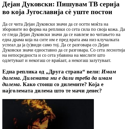
Дејан Дуковски: Пишувам ТВ серија
во која Југославија сè уште постои
Да се чита Дејан Дуковски значи да се осети моќта на
зборовите во форма на реплики со сета сила по своја кожа. Да
се гледа Дејан Дуковски значи да се навлезе во читањето на
една драма која на сите им е пред врата ама низ клучалката
успеал да ја (у)види само тој. Да се разговара со Дејан
Дуковски значи едноставно да се разговара. Со сета леснотија
на непосредноста и со сета убавина на мислите што
одлетуваат и некогаш се враќаат, а некогаш залутуваат.
Една реплика од „Друга страна“ вели:
Имам
дилема. Дилемата ми е дали треба да имам
дилема
. Како стоиш со дилемите? Која е
најголемата дилема што те мачи денес?