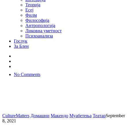
Теорија
Есеј
Филм
Философија
Антропологија
Ликовна уметност
Психоанализа
Гослук
За Блен
No Comments
CultureMatters
Домашни
Макендо
Муабетења
Театар
September
8, 2021