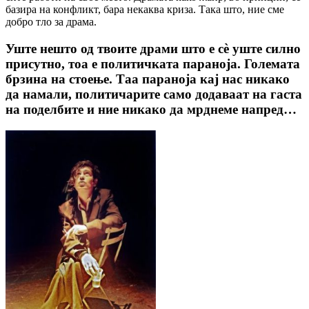
базира на конфликт, бара некаква криза. Така што, ние сме
добро тло за драма.
Уште нешто од твоите драми што е сè уште силно
присутно, тоа е политичката параноја. Големата
брзина на стоење. Таа параноја кај нас никако
да намали, политичарите само додаваат на гаста
на поделбите и ние никако да мрднеме напред…