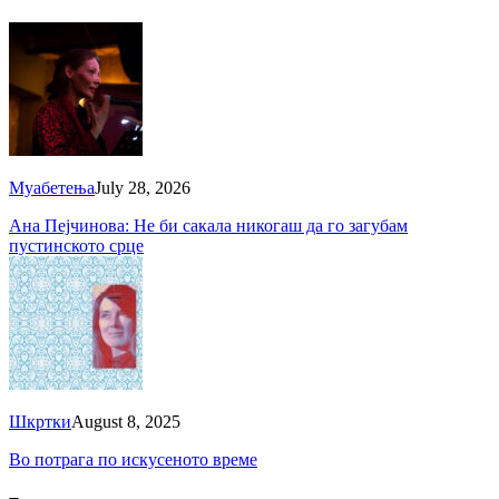
Муабетења
July 28, 2026
Ана Пејчинова: Не би сакала никогаш да го загубам
пустинското срце
Шкртки
August 8, 2025
Во потрага по искусеното време