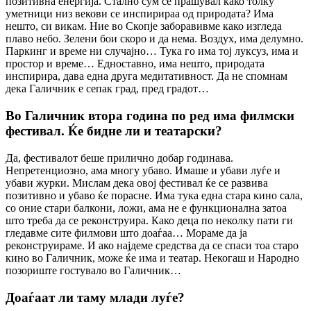
позитивна енергија. Стално сум се прашувал како толку
уметници низ векови се инспирираа од природата? Има
нешто, си викам. Ние во Скопје заборавивме како изгледа
плаво небо. Зелени бои скоро и да нема. Воздух, има делумно.
Паркинг и време ни случајно… Тука го има тој луксуз, има и
простор и време… Едноставно, има нешто, природата
инспирира, дава една друга медитативност. Да не спомнам
дека Галичник е сепак град, пред градот…
Во Галичник втора година по ред има филмски
фестивал. Ќе бидне ли и театарски?
Да, фестивалот беше прилично добар годинава.
Непретенциозно, ама многу убаво. Имаше и убави луѓе и
убави журки. Мислам дека овој фестивал ќе се развива
позитивно и убаво ќе порасне. Има тука една стара кино сала,
со оние стари балкони, ложи, ама не е функционална затоа
што треба да се реконструира. Како деца по неколку пати ги
гледавме сите филмови што доаѓаа… Мораме да ја
реконструираме. И ако најдеме средства да се спаси тоа старо
кино во Галичник, може ќе има и театар. Некогаш и Народно
позориште гостувало во Галичник…
Доаѓаат ли таму млади луѓе?