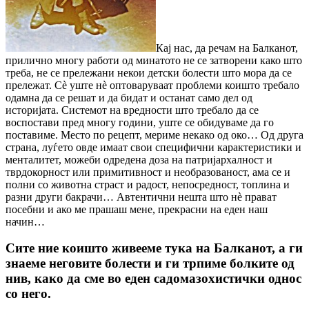
Кај нас, да речам на Балканот,
прилично многу работи од минатото не се затворени како што
треба, не се прележани некои детски болести што мора да се
прележат. Сè уште нè оптоваруваат проблеми коишто требало
одамна да се решат и да бидат и останат само дел од
историјата. Системот на вредности што требало да се
воспостави пред многу години, уште се обидуваме да го
поставиме. Место по рецепт, мериме некако од око… Од друга
страна, луѓето овде имаат свои специфични карактеристики и
менталитет, можеби одредена доза на патријархалност и
тврдокорност или примитивност и необразованост, ама се и
полни со животна страст и радост, непосредност, топлина и
разни други бакрачи… Автентични нешта што нè прават
посебни и ако ме прашаш мене, прекрасни на еден наш
начин…
Сите ние коишто живееме тука на Балканот, а ги
знаеме неговите болести и ги трпиме болките од
нив, како да сме во еден садомазохистички однос
со него.