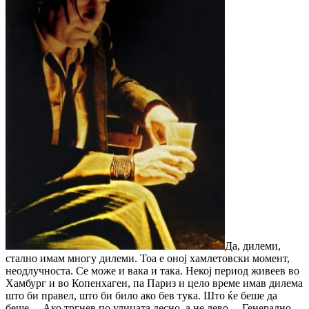
Да, дилеми,
стално имам многу дилеми. Тоа е оној хамлетовски момент,
неодлучноста. Се може и вака и така. Некој период живеев во
Хамбург и во Копенхаген, па Париз и цело време имав дилема
што би правел, што би било ако бев тука. Што ќе беше да
беше… Ако тргнев по улицата десно, а не лево… Генерално,