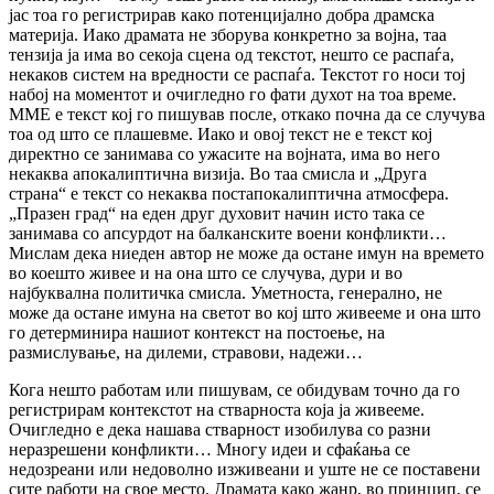
јас тоа го регистрирав како потенцијално добра драмска
материја. Иако драмата не зборува конкретно за војна, таа
тензија ја има во секоја сцена од текстот, нешто се распаѓа,
некаков систем на вредности се распаѓа. Текстот го носи тој
набој на моментот и очигледно го фати духот на тоа време.
ММЕ е текст кој го пишував после, откако почна да се случува
тоа од што се плашевме. Иако и овој текст не е текст кој
директно се занимава со ужасите на војната, има во него
некаква апокалиптична визија. Во таа смисла и „Друга
страна“ е текст со некаква постапокалиптична атмосфера.
„Празен град“ на еден друг духовит начин исто така се
занимава со апсурдот на балканските воени конфликти…
Мислам дека ниеден автор не може да остане имун на времето
во коешто живее и на она што се случува, дури и во
најбуквална политичка смисла. Уметноста, генерално, не
може да остане имуна на светот во кој што живееме и она што
го детерминира нашиот контекст на постоење, на
размислување, на дилеми, стравови, надежи…
Кога нешто работам или пишувам, се обидувам точно да го
регистрирам контекстот на стварноста која ја живееме.
Очигледно е дека нашава стварност изобилува со разни
неразрешени конфликти… Многу идеи и сфаќања се
недозреани или недоволно изживеани и уште не се поставени
сите работи на свое место. Драмата како жанр, во принцип, се