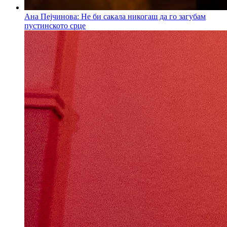
Ана Пејчинова: Не би сакала никогаш да го загубам
пустинското срце