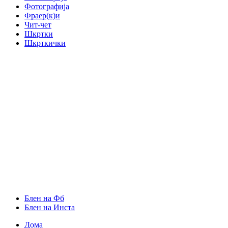
Фотографија
Фраер(к)и
Чит-чет
Шкртки
Шкрткички
Блен на Фб
Блен на Инста
Дома