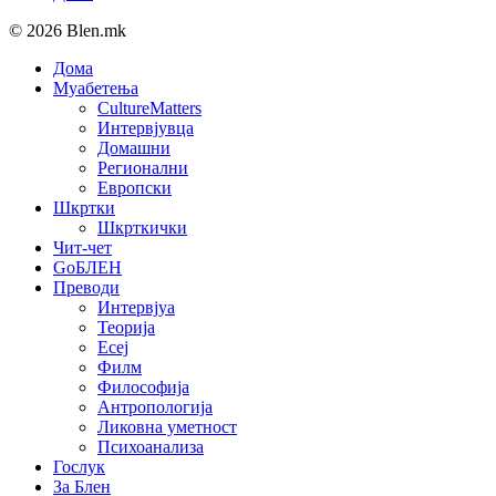
© 2026 Blen.mk
Дома
Муабетења
CultureMatters
Интервјувца
Домашни
Регионални
Европски
Шкртки
Шкрткички
Чит-чет
GoБЛЕН
Преводи
Интервјуа
Теорија
Есеј
Филм
Философија
Антропологија
Ликовна уметност
Психоанализа
Гослук
За Блен