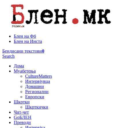
Блен на Фб
Блен на Инста
Бендисани текстови
0
Search
Дома
Муабетења
CultureMatters
Интервјувца
Домашни
Регионални
Европски
Шкртки
Шкрткички
Чит-чет
GoБЛЕН
Преводи
Интервјуа