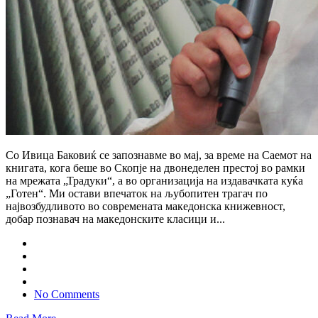
Со Ивица Баковиќ се запознавме во мај, за време на Саемот на
книгата, кога беше во Скопје на двонеделен престој во рамки
на мрежата „Традуки“, а во организација на издавачката куќа
„Готен“. Ми остави впечаток на љубопитен трагач по
највозбудливото во современата македонска книжевност,
добар познавач на македонските класици и...
No Comments