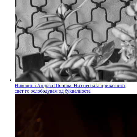
Николина Андова Шопова: Низ песната приватниот
свет го ослободувам од буквалноста