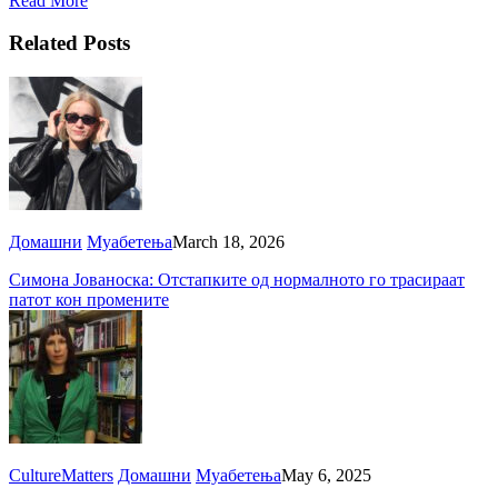
Read More
Related Posts
Домашни
Муабетења
March 18, 2026
Симона Јованоска: Отстапките од нормалното го трасираат
патот кон промените
CultureMatters
Домашни
Муабетења
May 6, 2025