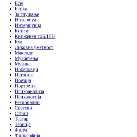
Есеј
Етика
За слушање
Интервјуа
Интервјувца
Книги
Книжевен гоБЛЕН
Кул
Ликовна уметност
Макендо
Муабетења
Музика
Нобеловци
Патопис
Поезија
Портрети
Психоанализа
Психологија
Регионални
Светски
Стрип
Театар
Теорија
Филм
Философија