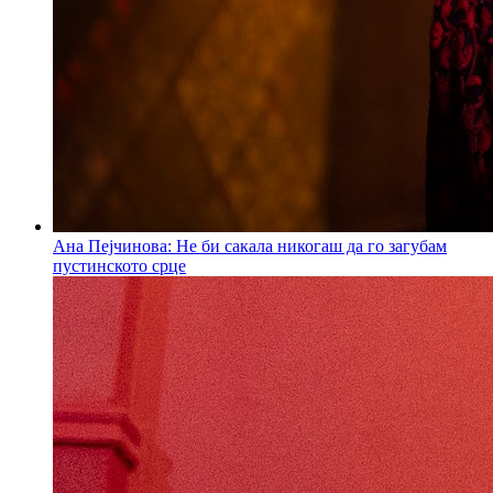
Ана Пејчинова: Не би сакала никогаш да го загубам
пустинското срце