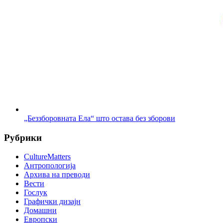
„Беззборовната Ела“ што остава без зборови
Рубрики
CultureMatters
Антропологија
Архива на преводи
Вести
Гослук
Графички дизајн
Домашни
Европски