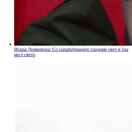
Искра Димковска: Со соработниците градиме свет и тоа
ми е свето