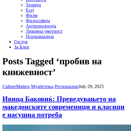
Теорија
Есеј
Филм
Философија
Антропологија
Ликовна уметност
Психоанализа
Гослук
За Блен
Posts Tagged ‘пробив на
книжевност’
CultureMatters
Муабетења
Регионални
July 29, 2025
Ивица Баковиќ: Преведувањето на
македонските современици и класици
е насушна потреба