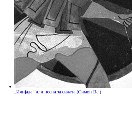
„Илијада“ или песна за силата (Симон Веј)