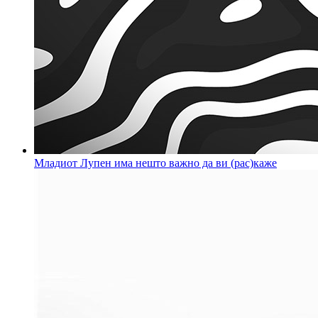
Младиот Лупен има нешто важно да ви (рас)каже