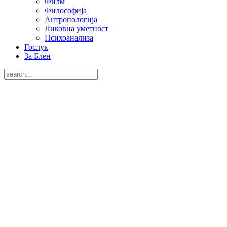
Филм
Философија
Антропологија
Ликовна уметност
Психоанализа
Гослук
За Блен