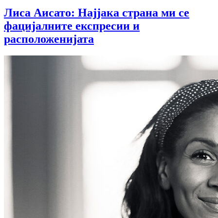
Лиса Аисато: Најјака страна ми се
фацијалните експресии и
расположенијата