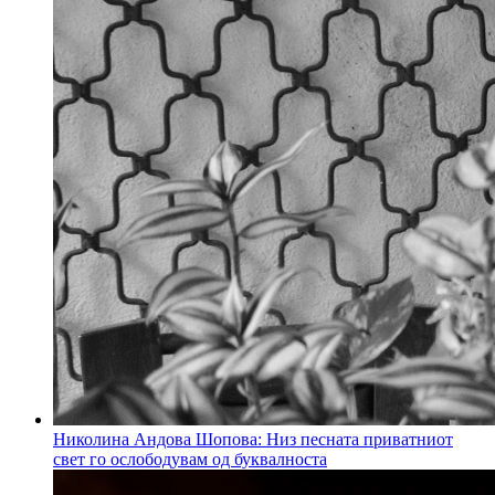
Николина Андова Шопова: Низ песната приватниот
свет го ослободувам од буквалноста