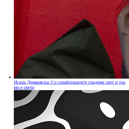
Искра Димковска: Со соработниците градиме свет и тоа
ми е свето