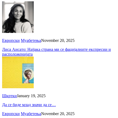
Европски
Муабетења
November 20, 2025
Лиса Аисато: Најјака страна ми се фацијалните експресии и
расположенијата
Шкртки
January 19, 2025
Да се биде млад значи да се…
Европски
Муабетења
November 20, 2025