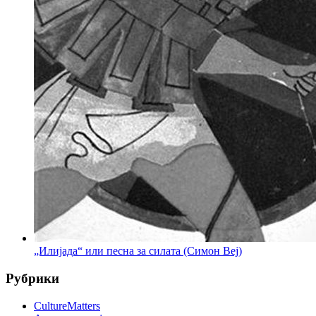
„Илијада“ или песна за силата (Симон Веј)
Рубрики
CultureMatters