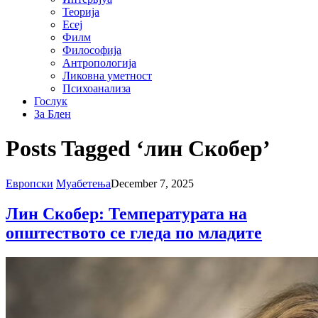
Теорија
Есеј
Филм
Философија
Антропологија
Ликовна уметност
Психоанализа
Гослук
За Блен
Posts Tagged ‘лин Скобер’
Европски
Муабетења
December 7, 2025
Лин Скобер: Температурата на
општеството се гледа по младите