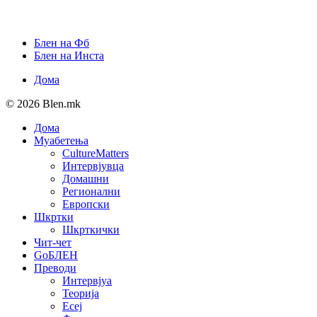
Блен на Фб
Блен на Инста
Дома
© 2026 Blen.mk
Дома
Муабетења
CultureMatters
Интервјувца
Домашни
Регионални
Европски
Шкртки
Шкрткички
Чит-чет
GoБЛЕН
Преводи
Интервјуа
Теорија
Есеј