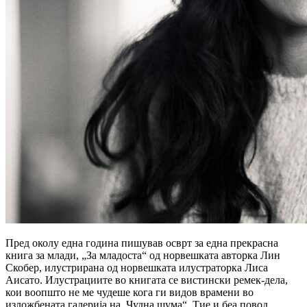
Пред околу една година пишував осврт за една прекрасна
книга за млади, „За младоста“ од норвешката авторка Лин
Скобер, илустрирана од норвешката илустраторка Лиса
Аисато. Илустрациите во книгата се вистински ремек-дела,
кои воопшто не ме чудеше кога ги видов врамени во
изложбената галерија на „Чудна шума“. Тие и беа повод...