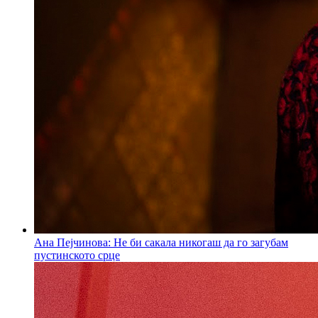
Ана Пејчинова: Не би сакала никогаш да го загубам
пустинското срце