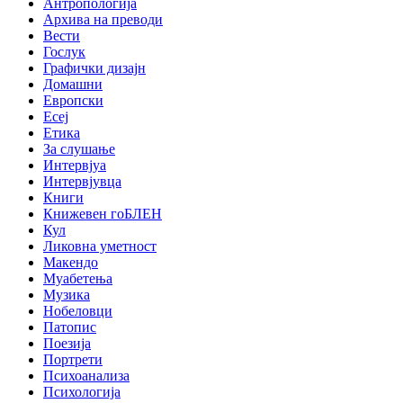
Антропологија
Архива на преводи
Вести
Гослук
Графички дизајн
Домашни
Европски
Есеј
Етика
За слушање
Интервјуа
Интервјувца
Книги
Книжевен гоБЛЕН
Кул
Ликовна уметност
Макендо
Муабетења
Музика
Нобеловци
Патопис
Поезија
Портрети
Психоанализа
Психологија