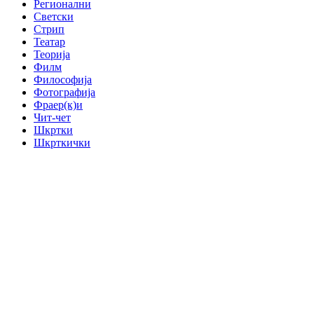
Регионални
Светски
Стрип
Театар
Теорија
Филм
Философија
Фотографија
Фраер(к)и
Чит-чет
Шкртки
Шкрткички