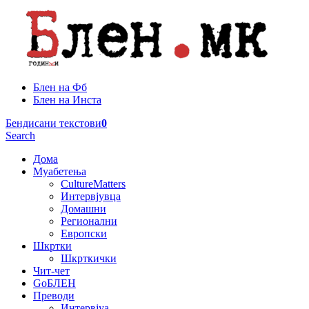
Блен на Фб
Блен на Инста
Бендисани текстови
0
Search
Дома
Муабетења
CultureMatters
Интервјувца
Домашни
Регионални
Европски
Шкртки
Шкрткички
Чит-чет
GoБЛЕН
Преводи
Интервјуа