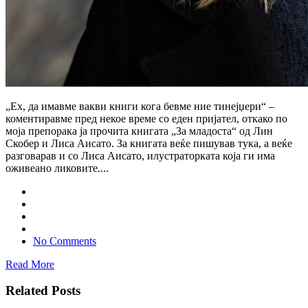
„Ех, да имавме вакви книги кога бевме ние тинејџери“ –
коментиравме пред некое време со еден пријател, откако по
моја препорака ја прочита книгата „За младоста“ од Лин
Скобер и Лиса Аисато. За книгата веќе пишував тука, а веќе
разговарав и со Лиса Аисато, илустраторката која ги има
оживеано ликовите....
No Comments
Read More
Related Posts