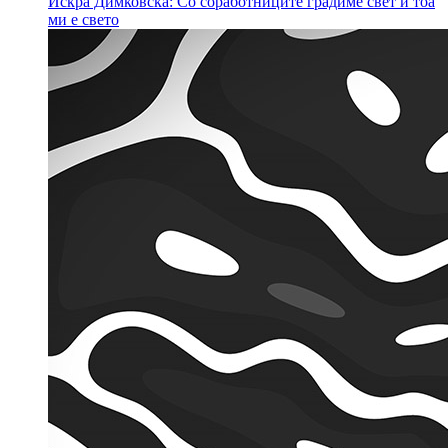
Искра Димковска: Со соработниците градиме свет и тоа
ми е свето