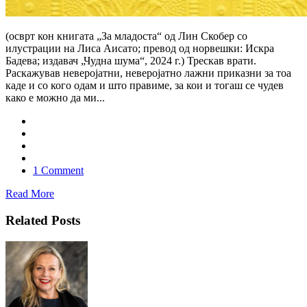
(осврт кон книгата „За младоста“ од Лин Скобер со
илустрации на Лиса Аисато; превод од норвешки: Искра
Бадева; издавач „Чудна шума“, 2024 г.) Трескав врати.
Раскажував неверојатни, неверојатно лажни приказни за тоа
каде и со кого одам и што правиме, за кои и тогаш се чудев
како е можно да ми...
1 Comment
Read More
Related Posts