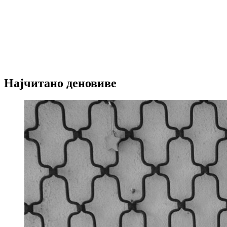
Најчитано деновиве