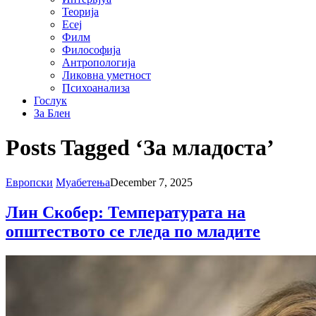
Теорија
Есеј
Филм
Философија
Антропологија
Ликовна уметност
Психоанализа
Гослук
За Блен
Posts Tagged ‘За младоста’
Европски
Муабетења
December 7, 2025
Лин Скобер: Температурата на
општеството се гледа по младите