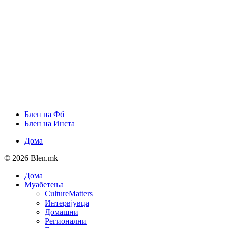
Блен на Фб
Блен на Инста
Дома
© 2026 Blen.mk
Дома
Муабетења
CultureMatters
Интервјувца
Домашни
Регионални