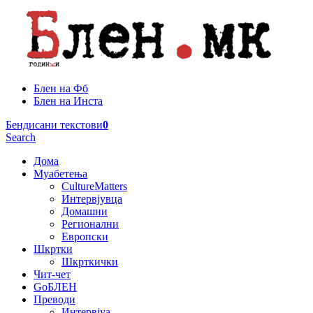
Блен на Фб
Блен на Инста
Бендисани текстови
0
Search
Дома
Муабетења
CultureMatters
Интервјувца
Домашни
Регионални
Европски
Шкртки
Шкрткички
Чит-чет
GoБЛЕН
Преводи
Интервјуа