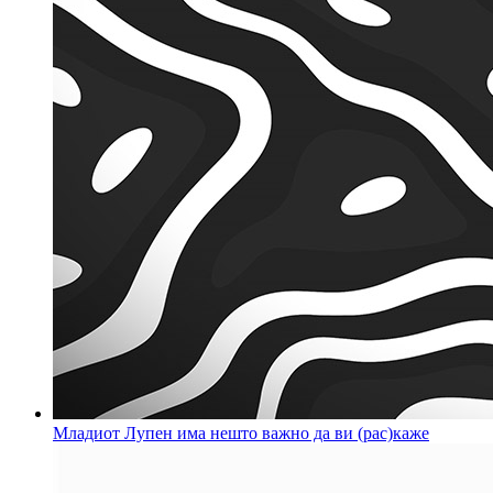
Младиот Лупен има нешто важно да ви (рас)каже