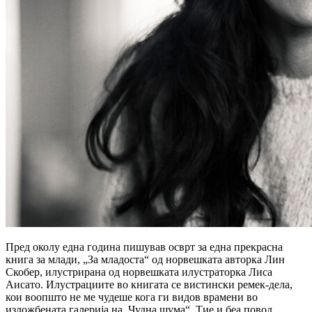
Пред околу една година пишував осврт за една прекрасна
книга за млади, „За младоста“ од норвешката авторка Лин
Скобер, илустрирана од норвешката илустраторка Лиса
Аисато. Илустрациите во книгата се вистински ремек-дела,
кои воопшто не ме чудеше кога ги видов врамени во
изложбената галерија на „Чудна шума“. Тие и беа повод...