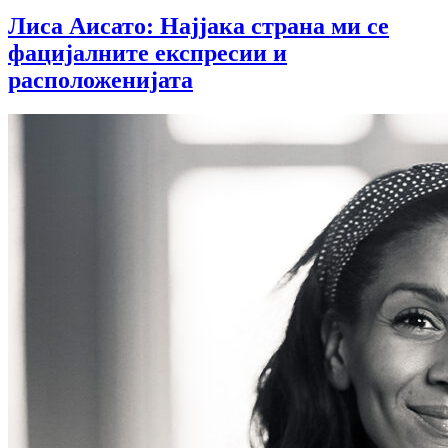
Лиса Аисато: Најјака страна ми се
фацијалните експресии и
расположенијата