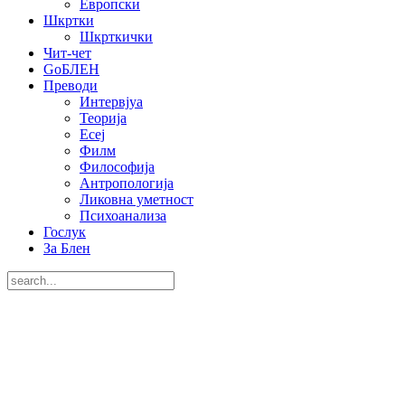
Европски
Шкртки
Шкрткички
Чит-чет
GoБЛЕН
Преводи
Интервјуа
Теорија
Есеј
Филм
Философија
Антропологија
Ликовна уметност
Психоанализа
Гослук
За Блен