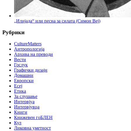
„Илијада“ или песна за силата (Симон Веј)
Рубрики
CultureMatters
Антропологија
Архива на преводи
Вести
Гослук
Графички дизајн
Домашни
Европски
Есеј
Етика
За слушање
Интервјуа
Интервјувца
Книги
Книжевен гоБЛЕН
Кул
Ликовна уметност