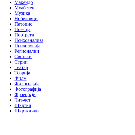
Макендо
Муабетења
Музика
Нобеловци
Патопис
Поезија
Портрети
Психоанализа
Психологија
Регионални
Светски
Стрип
Театар
Теорија
Филм
Философија
Фотографија
Фраер(к)и
Чит-чет
Шкртки
Шкрткички