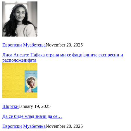
Европски
Муабетења
November 20, 2025
Лиса Аисато: Најјака страна ми се фацијалните експресии и
расположенијата
Шкртки
January 19, 2025
Да се биде млад значи да се…
Европски
Муабетења
November 20, 2025