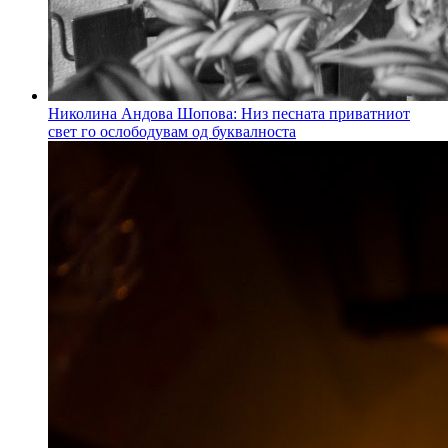
Николина Андова Шопова: Низ песната приватниот
свет го ослободувам од буквалноста