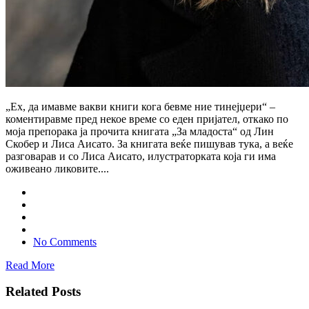
„Ех, да имавме вакви книги кога бевме ние тинејџери“ –
коментиравме пред некое време со еден пријател, откако по
моја препорака ја прочита книгата „За младоста“ од Лин
Скобер и Лиса Аисато. За книгата веќе пишував тука, а веќе
разговарав и со Лиса Аисато, илустраторката која ги има
оживеано ликовите....
No Comments
Read More
Related Posts