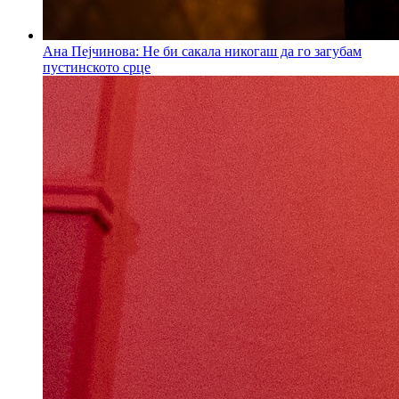
Ана Пејчинова: Не би сакала никогаш да го загубам
пустинското срце