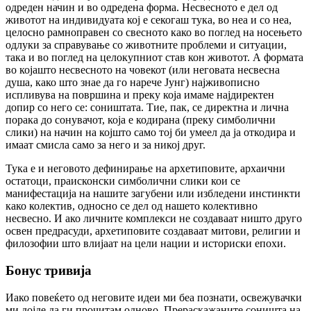
одреден начин и во одредена форма. Несвесното е дел од
животот на индивидуата кој е секогаш тука, во неа и со неа,
целосно рамноправен со свесното како во поглед на носењето
одлуки за справување со животните проблеми и ситуации,
така и во поглед на целокупниот став кон животот. А формата
во којашто несвесното на човекот (или неговата несвесна
душа, како што знае да го нарече Јунг) најживописно
испливува на површина и преку која имаме најдиректен
допир со него се: соништата. Тие, пак, се директна и лична
порака до сонувачот, која е кодирана (преку симболични
слики) на начин на којшто само тој би умеел да ја откодира и
имаат смисла само за него и за никој друг.
Тука е и неговото дефинирање на архетиповите, архаични
остатоци, праисконски симболични слики кои се
манифестација на нашите загубени или избледени инстинкти
како колектив, односно се дел од нашето колективно
несвесно. И ако личните комплекси не создаваат ништо друго
освен предрасуди, архетиповите создаваат митови, религии и
филозофии што влијаат на цели нации и историски епохи.
Бонус тривија
Иако повеќето од неговите идеи ми беа познати, освежувачки
ми дојде да ги прочитам одново. Прераскажаните соништа на