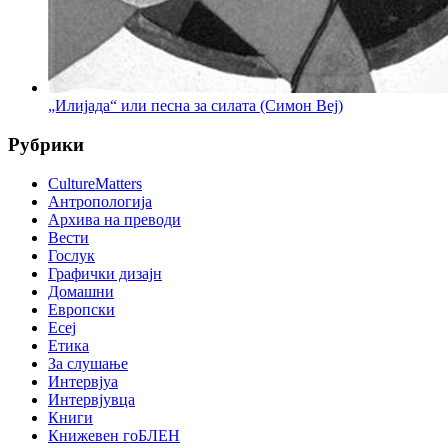
„Илијада“ или песна за силата (Симон Веј)
Рубрики
CultureMatters
Антропологија
Архива на преводи
Вести
Гослук
Графички дизајн
Домашни
Европски
Есеј
Етика
За слушање
Интервјуа
Интервјувца
Книги
Книжевен гоБЛЕН