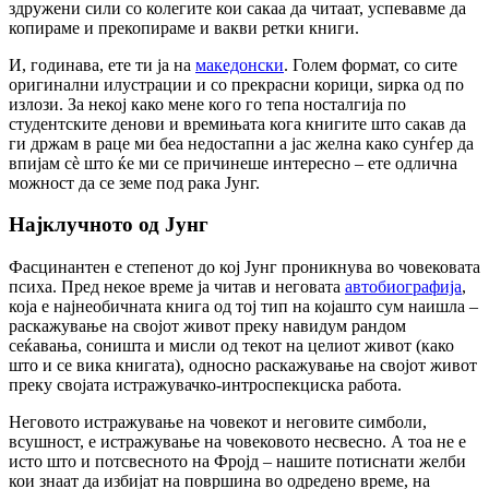
здружени сили со колегите кои сакаа да читаат, успевавме да
копираме и прекопираме и вакви ретки книги.
И, годинава, ете ти ја на
македонски
. Голем формат, со сите
оригинални илустрации и со прекрасни корици, ѕирка од по
излози. За некој како мене кого го тепа носталгија по
студентските денови и времињата кога книгите што сакав да
ги држам в раце ми беа недостапни а јас желна како сунѓер да
впијам сè што ќе ми се причинеше интересно – ете одлична
можност да се земе под рака Јунг.
Најклучното од Јунг
Фасцинантен е степенот до кој Јунг проникнува во човековата
психа. Пред некое време ја читав и неговата
автобиографија
,
која е најнеобичната книга од тој тип на којашто сум наишла –
раскажување на својот живот преку навидум рандом
сеќавања, соништа и мисли од текот на целиот живот (како
што и се вика книгата), односно раскажување на својот живот
преку својата истражувачко-интроспекциска работа.
Неговото истражување на човекот и неговите симболи,
всушност, е истражување на човековото несвесно. А тоа не е
исто што и потсвесното на Фројд – нашите потиснати желби
кои знаат да избијат на површина во одредено време, на