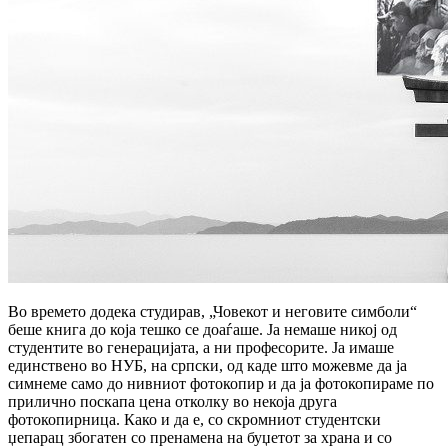
Во времето додека студирав, „Човекот и неговите симболи“
беше книга до која тешко се доаѓаше. Ја немаше никој од
студентите во генерацијата, а ни професорите. Ја имаше
единствено во НУБ, на српски, од каде што можевме да ја
симнеме само до нивниот фотокопир и да ја фотокопираме по
прилично поскапа цена отколку во некоја друга
фотокопирница. Како и да е, со скромниот студентски
џепарац збогатен со пренамена на буџетот за храна и со