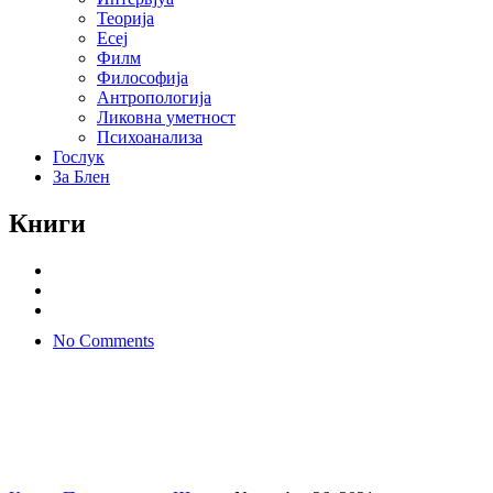
Теорија
Есеј
Филм
Философија
Антропологија
Ликовна уметност
Психоанализа
Гослук
За Блен
Книги
No Comments