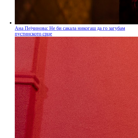
Ана Пејчинова: Не би сакала никогаш да го загубам
пустинското срце