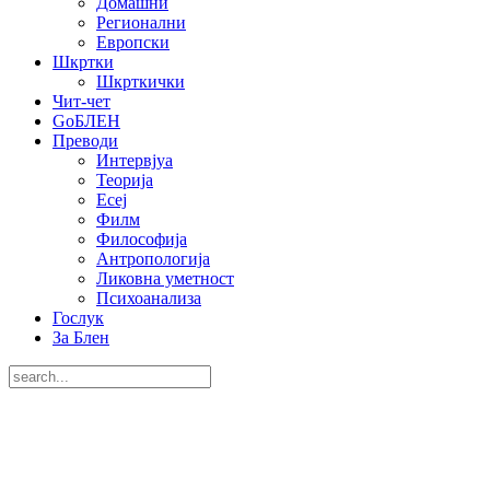
Домашни
Регионални
Европски
Шкртки
Шкрткички
Чит-чет
GoБЛЕН
Преводи
Интервјуа
Теорија
Есеј
Филм
Философија
Антропологија
Ликовна уметност
Психоанализа
Гослук
За Блен