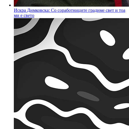
Искра Димковска: Со соработниците градиме свет и тоа
ми е свето