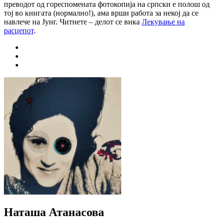
преводот од гореспомената фотокопија на српски е полош од
тој во книгата (нормално!), ама врши работа за некој да се
навлече на Јунг. Читнете – делот се вика
Лекување на
расцепот
.
Наташа Атанасова