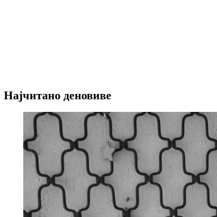
Најчитано деновиве