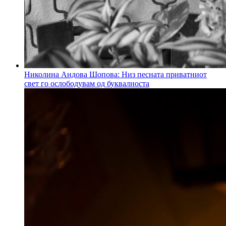
Николина Андова Шопова: Низ песната приватниот
свет го ослободувам од буквалноста