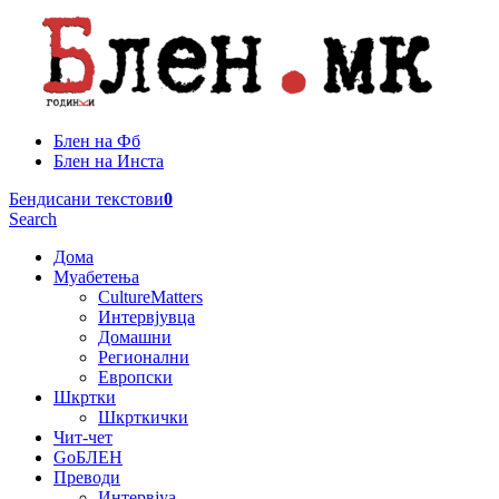
Блен на Фб
Блен на Инста
Бендисани текстови
0
Search
Дома
Муабетења
CultureMatters
Интервјувца
Домашни
Регионални
Европски
Шкртки
Шкрткички
Чит-чет
GoБЛЕН
Преводи
Интервјуа