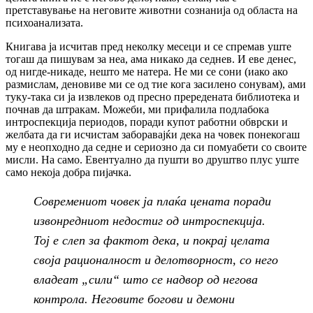
претставување на неговите животни сознанија од областа на
психоанализата.
Книгава ја исчитав пред неколку месеци и се спремав уште
тогаш да пишувам за неа, ама никако да седнев. И еве денес,
од нигде-никаде, нешто ме натера. Не ми се сони (иако ако
размислам, деновиве ми се од тие кога засилено сонувам), ами
туку-така си ја извлеков од пресно прередената библиотека и
почнав да штракам. Можеби, ми прифалила подлабока
интроспекција периодов, поради купот работни обврски и
желбата да ги исчистам заборавајќи дека на човек понекогаш
му е неопходно да седне и сериозно да си помуабети со своите
мисли. На само. Евентуално да пушти во друштво плус уште
само некоја добра пијачка.
Современиот човек ја плаќа цената поради
извонредниот недостиг од интроспекција.
Тој е слеп за фактот дека, и покрај целата
своја рационалност и делотворност, со него
владеат „сили“ што се надвор од негова
контрола. Неговите богови и демони