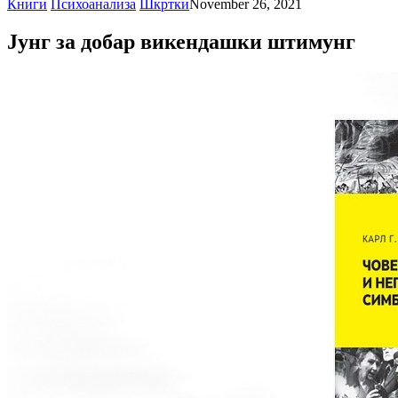
Книги
Психоанализа
Шкртки
November 26, 2021
Јунг за добар викендашки штимунг