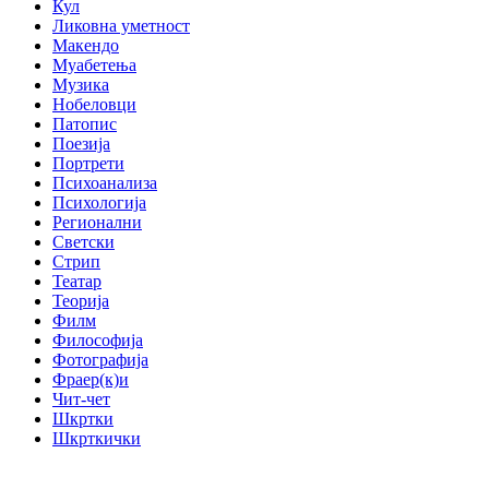
Кул
Ликовна уметност
Макендо
Муабетења
Музика
Нобеловци
Патопис
Поезија
Портрети
Психоанализа
Психологија
Регионални
Светски
Стрип
Театар
Теорија
Филм
Философија
Фотографија
Фраер(к)и
Чит-чет
Шкртки
Шкрткички