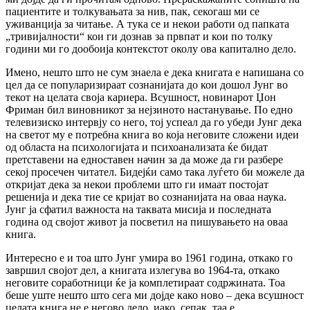
пациентите и толкувањата за нив, пак, секогаш ми се
уживанција за читање. А тука се и некои работи од папката
„тривијалности“ кои ги дознав за првпат и кои по толку
години ми го дообоија контекстот околу ова капитално дело.
Имено, нешто што не сум знаела е дека книгата е напишана со
цел да се популаризираат сознанијата до кои дошол Јунг во
текот на целата своја кариера. Всушност, новинарот Џон
Фриман бил виновникот за нејзиното настанување. По едно
телевизиско интервју со него, тој успеал да го убеди Јунг дека
на светот му е потребна книга во која неговите сложени идеи
од областа на психологијата и психоанализата ќе бидат
претставени на едноставен начин за да може да ги разбере
секој просечен читател. Бидејќи само така луѓето би можеле да
откријат дека за некои проблеми што ги имаат постојат
решенија и дека тие се кријат во сознанијата на оваа наука.
Јунг ја сфатил важноста на таквата мисија и последната
година од својот живот ја посветил на пишувањето на оваа
книга.
Интересно е и тоа што Јунг умира во 1961 година, откако го
завршил својот дел, а книгата излегува во 1964-та, откако
неговите соработници ќе ја комплетираат содржината. Тоа
беше уште нешто што сега ми дојде како ново – дека всушност
целата книга не е негово дело, иако, сепак, таа е