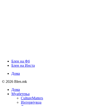
Блен на Фб
Блен на Инста
Дома
© 2026 Blen.mk
Дома
Муабетења
CultureMatters
Интервјувца