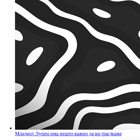
Младиот Лупен има нешто важно да ви (рас)каже