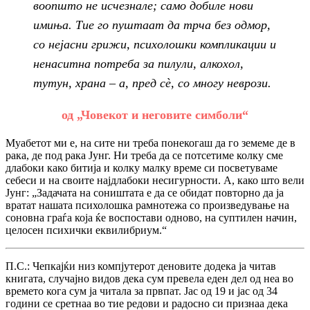
воопшто не исчезнале; само добиле нови
имиња. Тие го пуштаат да трча без одмор,
со нејасни грижи, психолошки компликации и
ненаситна потреба за пилули, алкохол,
тутун, храна – а, пред с
è, со многу неврози.
од „Човекот и неговите симболи“
Муабетот ми е, на сите ни треба понекогаш да го земеме де в
рака, де под рака Јунг. Ни треба да се потсетиме колку сме
длабоки како битија и колку малку време си посветуваме
себеси и на своите најдлабоки несигурности. А, како што вели
Јунг: „Задачата на соништата е да се обидат повторно да ја
вратат нашата психолошка рамнотежа со произведување на
соновна граѓа која ќе воспостави одново, на суптилен начин,
целосен психички еквилибриум.“
П.С.: Чепкајќи низ компјутерот деновите додека ја читав
книгата, случајно видов дека сум превела еден дел од неа во
времето кога сум ја читала за првпат. Јас од 19 и јас од 34
години се сретнаа во тие редови и радосно си признаа дека