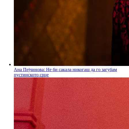
Ана Пејчинова: Не би сакала никогаш да го загубам
пустинското срце