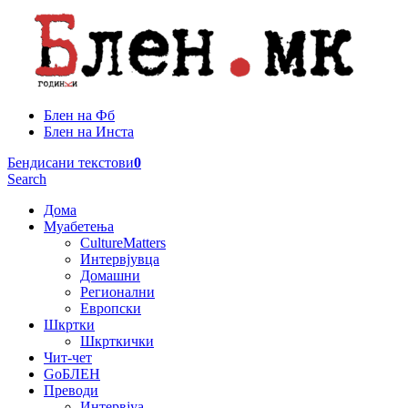
Блен на Фб
Блен на Инста
Бендисани текстови
0
Search
Дома
Муабетења
CultureMatters
Интервјувца
Домашни
Регионални
Европски
Шкртки
Шкрткички
Чит-чет
GoБЛЕН
Преводи
Интервјуа