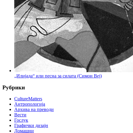
„Илијада“ или песна за силата (Симон Веј)
Рубрики
CultureMatters
Антропологија
Архива на преводи
Вести
Гослук
Графички дизајн
Домашни