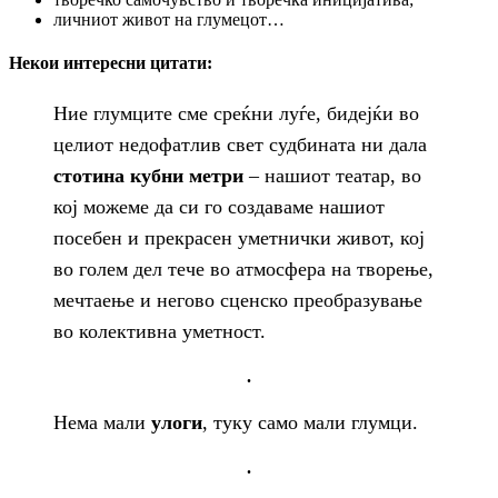
личниот живот на глумецот…
Некои интересни цитати:
Ние глумците сме среќни луѓе, бидејќи во
целиот недофатлив свет судбината ни дала
стотина кубни метри
– нашиот театар, во
кој можеме да си го создаваме нашиот
посебен и прекрасен уметнички живот, кој
во голем дел тече во атмосфера на творење,
мечтаење и негово сценско преобразување
во колективна уметност.
.
Нема мали
улоги
, туку само мали глумци.
.