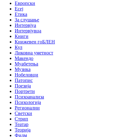
Европски
Есеј
Етика
За слушање
Интервјуа
Интервјувца
Книги
Книжевен гоБЛЕН
Кул
Ликовна уметност
Макендо
Муабетења
Музика
Нобеловци
Патопис
Поезија
Портрети
Психоанализа
Психологија
Регионални
Светски
Стрип
Театар
Теорија
Филм