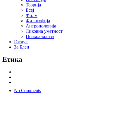
Теорија
Есеј
Филм
Философија
Антропологија
Ликовна уметност
Психоанализа
Гослук
За Блен
Етика
No Comments