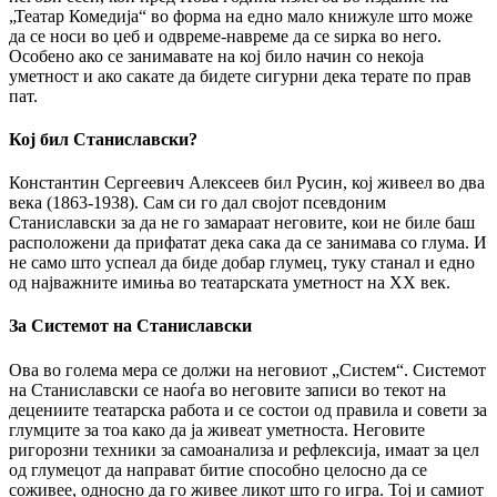
„Театар Комедија“ во форма на едно мало книжуле што може
да се носи во џеб и одвреме-навреме да се ѕирка во него.
Особено ако се занимавате на кој било начин со некоја
уметност и ако сакате да бидете сигурни дека терате по прав
пат.
Кој бил Станиславски?
Константин Сергеевич Алексеев бил Русин, кој живеел во два
века (1863-1938). Сам си го дал својот псевдоним
Станиславски за да не го замараат неговите, кои не биле баш
расположени да прифатат дека сака да се занимава со глума. И
не само што успеал да биде добар глумец, туку станал и едно
од најважните имиња во театарската уметност на ХХ век.
За Системот на Станиславски
Ова во голема мера се должи на неговиот „Систем“. Системот
на Станиславски се наоѓа во неговите записи во текот на
децениите театарска работа и се состои од правила и совети за
глумците за тоа како да ја живеат уметноста. Неговите
ригорозни техники за самоанализа и рефлексија, имаат за цел
од глумецот да направат битие способно целосно да се
соживее, односно да го живее ликот што го игра. Тој и самиот