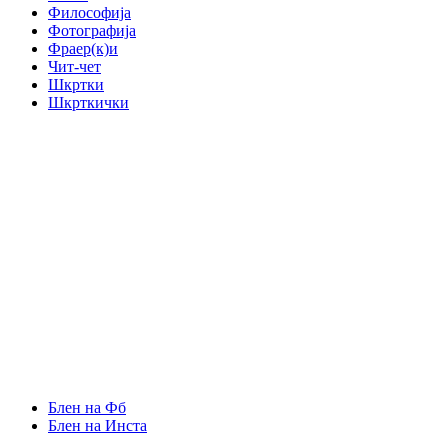
Философија
Фотографија
Фраер(к)и
Чит-чет
Шкртки
Шкрткички
Блен на Фб
Блен на Инста