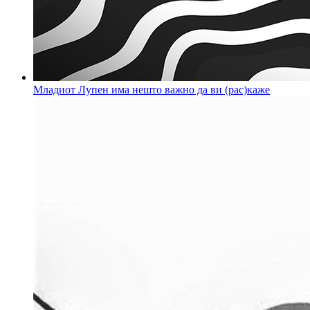
Младиот Лупен има нешто важно да ви (рас)каже