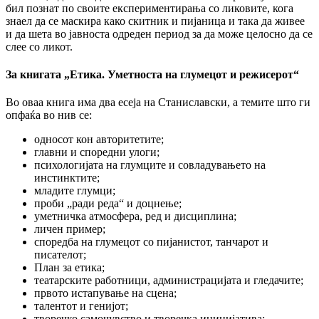
бил познат по своите експериментирања со ликовите, кога
знаел да се маскира како скитник и пијаница и така да живее
и да шета во јавноста одреден период за да може целосно да се
слее со ликот.
За книгата „Етика. Уметноста на глумецот и режисерот“
Во оваа книга има два есеја на Станиславски, а темите што ги
опфаќа во нив се:
односот кон авторитетите;
главни и споредни улоги;
психологијата на глумците и совладувањето на
инстинктите;
младите глумци;
проби „ради реда“ и доцнење;
уметничка атмосфера, ред и дисциплина;
личен пример;
споредба на глумецот со пијанистот, танчарот и
писателот;
План за етика;
театарските работници, администрацијата и гледачите;
првото истапување на сцена;
талентот и генијот;
творечко самочувство и творечка иницијатива;