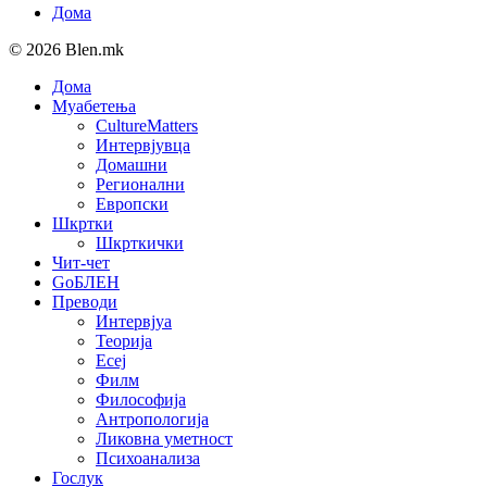
Дома
© 2026 Blen.mk
Дома
Муабетења
CultureMatters
Интервјувца
Домашни
Регионални
Европски
Шкртки
Шкрткички
Чит-чет
GoБЛЕН
Преводи
Интервјуа
Теорија
Есеј
Филм
Философија
Антропологија
Ликовна уметност
Психоанализа
Гослук