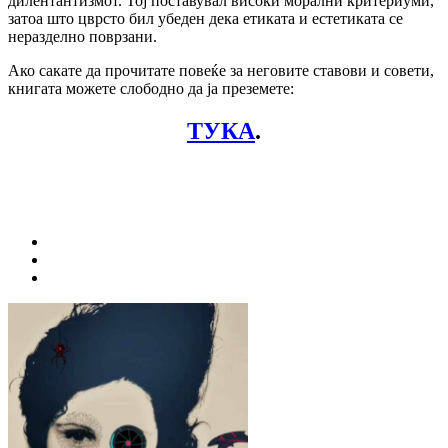
дилентантизмот. Тој поставувал високи морални критериуми,
затоа што цврсто бил убеден дека етиката и естетиката се
неразделно поврзани.
Ако сакате да прочитате повеќе за неговите ставови и совети,
книгата можете слободно да ја преземете:
ТУКА
.