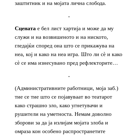
заштитник и на мојата лична слобода.
.
Сцената
е бел лист хартија и може да му
служи и на возвишеното и на ниското,
гледајќи според она што се прикажува на
неа, кој и како на неа игра. Што ли сè и како
сè се има изнесувано пред рефлекторите…
.
(Административните работници, моја заб.)
тие се тие што се појавуваат во театарот
како страшно зло, како угнетувачи и
рушители на уметноста. Немам доволно
зборови за да ја излијам мојата злоба и
омраза кон особено распространетите