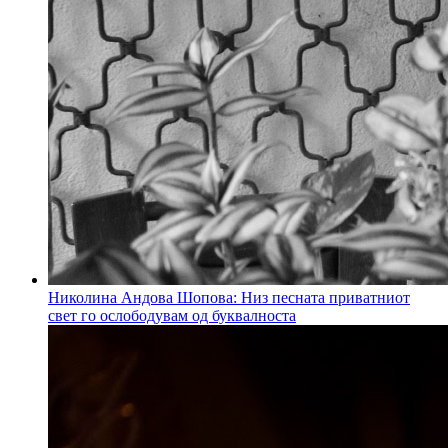
Николина Андова Шопова: Низ песната приватниот
свет го ослободувам од буквалноста