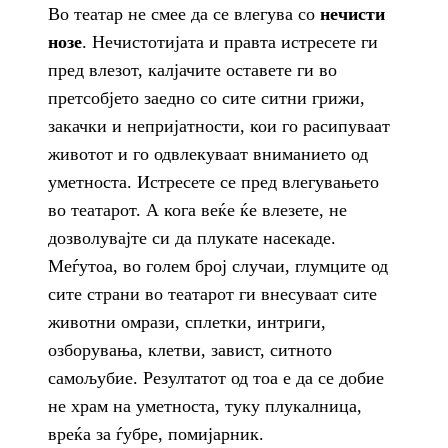
Во театар не смее да се влегува со
нечисти
нозе
. Нечистотијата и правта истресете ги
пред влезот, калјачите оставете ги во
претсобјето заедно со сите ситни грижи,
закачки и непријатности, кои го расипуваат
животот и го одвлекуваат вниманието од
уметноста. Истресете се пред влегувањето
во театарот. А кога веќе ќе влезете, не
дозволувајте си да плукате насекаде.
Меѓутоа, во голем број случаи, глумците од
сите страни во театарот ги внесуваат сите
животни омрази, сплетки, интриги,
озборувања, клетви, завист, ситното
самољубие. Резултатот од тоа е да се добие
не храм на уметноста, туку плукалница,
вреќа за ѓубре, помијарник.