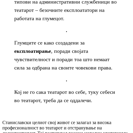
типови на административни службеници во
театарот – безочните експлоататори на
работата на глумецот.
.
Глумците се како создадени за
експлоатирање
, поради својата
чувствителност и поради тоа што немаат
сила за одбрана на своите човекови права.
.
Кој не го сака театарот во себе, туку себеси
во театарот, треба да се оддалечи.
Станиславски целиот свој живот се залагал за висока
професионалност во театарот и отстранување на