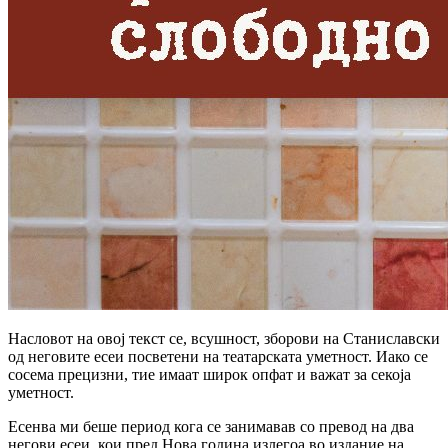
Насловот на овој текст се, всушност, зборови на Станиславски
од неговите есеи посветени на театарската уметност. Иако се
сосема прецизни, тие имаат широк опфат и важат за секоја
уметност.
Есенва ми беше период кога се занимавав со превод на два
негови есеи, кои пред Нова година излегоа во издание на