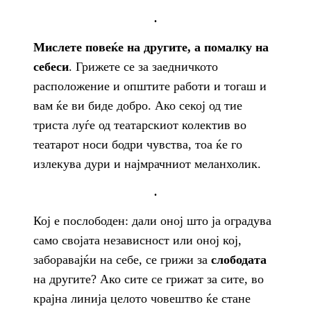
.
Мислете повеќе на другите, а помалку на
себеси
. Грижете се за заедничкото
расположение и општите работи и тогаш и
вам ќе ви биде добро. Ако секој од тие
триста луѓе од театарскиот колектив во
театарот носи бодри чувства, тоа ќе го
излекува дури и најмрачниот меланхолик.
.
Кој е послободен: дали оној што ја оградува
само својата независност или оној кој,
заборавајќи на себе, се грижи за
слободата
на другите? Ако сите се грижат за сите, во
крајна линија целото човештво ќе стане